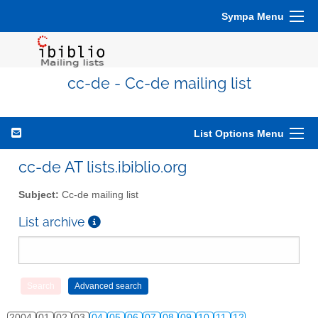
Sympa Menu
cc-de - Cc-de mailing list
List Options Menu
cc-de AT lists.ibiblio.org
Subject:
Cc-de mailing list
List archive
2004
01
02
03
04
05
06
07
08
09
10
11
12