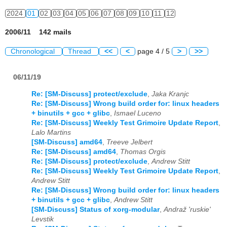
2024
01
02
03
04
05
06
07
08
09
10
11
12
2006/11 142 mails
Chronological
Thread
<<
<
page 4 / 5
>
>>
06/11/19
Re: [SM-Discuss] protect/exclude
,
Jaka Kranjc
Re: [SM-Discuss] Wrong build order for: linux headers
+ binutils + gcc + glibc
,
Ismael Luceno
Re: [SM-Discuss] Weekly Test Grimoire Update Report
,
Lalo Martins
[SM-Discuss] amd64
,
Treeve Jelbert
Re: [SM-Discuss] amd64
,
Thomas Orgis
Re: [SM-Discuss] protect/exclude
,
Andrew Stitt
Re: [SM-Discuss] Weekly Test Grimoire Update Report
,
Andrew Stitt
Re: [SM-Discuss] Wrong build order for: linux headers
+ binutils + gcc + glibc
,
Andrew Stitt
[SM-Discuss] Status of xorg-modular
,
Andraž 'ruskie'
Levstik