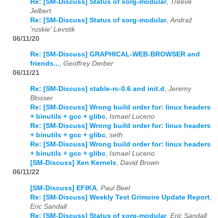
Re: [SM-Discuss] Status of xorg-modular
,
Treeve
Jelbert
Re: [SM-Discuss] Status of xorg-modular
,
Andraž
'ruskie' Levstik
06/11/20
Re: [SM-Discuss] GRAPHICAL-WEB-BROWSER and
friends...
,
Geoffrey Derber
06/11/21
Re: [SM-Discuss] stable-rc-0.6 and init.d
,
Jeremy
Blosser
Re: [SM-Discuss] Wrong build order for: linux headers
+ binutils + gcc + glibc
,
Ismael Luceno
Re: [SM-Discuss] Wrong build order for: linux headers
+ binutils + gcc + glibc
,
seth
Re: [SM-Discuss] Wrong build order for: linux headers
+ binutils + gcc + glibc
,
Ismael Luceno
[SM-Discuss] Xen Kernels
,
David Brown
06/11/22
[SM-Discuss] EFIKA
,
Paul Beel
Re: [SM-Discuss] Weekly Test Grimoire Update Report
,
Eric Sandall
Re: [SM-Discuss] Status of xorg-modular
,
Eric Sandall