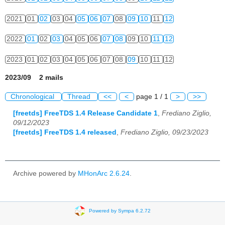
2021
01
02
03
04
05
06
07
08
09
10
11
12
2022
01
02
03
04
05
06
07
08
09
10
11
12
2023
01
02
03
04
05
06
07
08
09
10
11
12
2023/09 2 mails
Chronological
Thread
<<
<
page 1 / 1
>
>>
[freetds] FreeTDS 1.4 Release Candidate 1
,
Frediano Ziglio,
09/12/2023
[freetds] FreeTDS 1.4 released
,
Frediano Ziglio, 09/23/2023
Archive powered by
MHonArc 2.6.24
.
Powered by Sympa 6.2.72