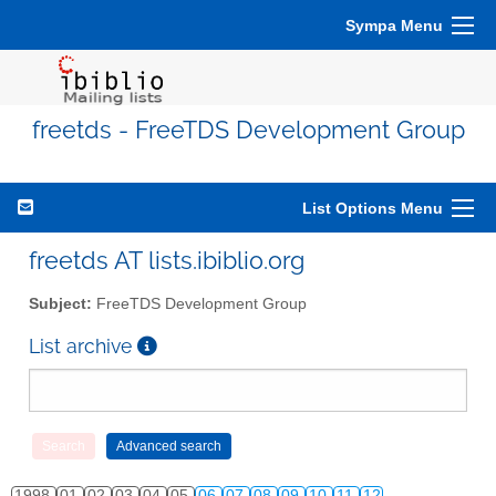
Sympa Menu
freetds - FreeTDS Development Group
List Options Menu
freetds AT lists.ibiblio.org
Subject:
FreeTDS Development Group
List archive
1998
01
02
03
04
05
06
07
08
09
10
11
12