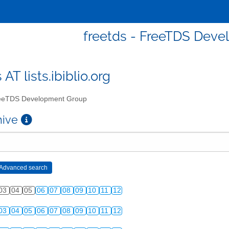
freetds - FreeTDS Dev
 AT lists.ibiblio.org
eTDS Development Group
chive
03
04
05
06
07
08
09
10
11
12
03
04
05
06
07
08
09
10
11
12