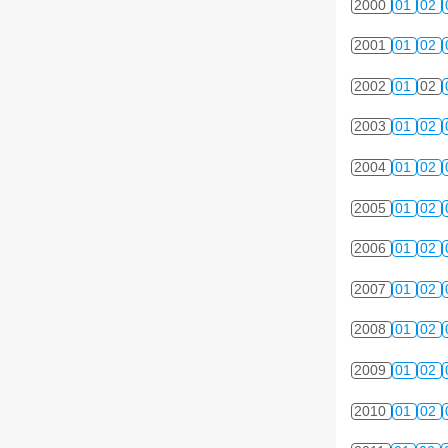
2000
01
02
2001
01
02
2002
01
02
2003
01
02
2004
01
02
2005
01
02
2006
01
02
2007
01
02
2008
01
02
2009
01
02
2010
01
02