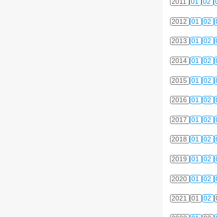
2011
01
02
2012
01
02
2013
01
02
2014
01
02
2015
01
02
2016
01
02
2017
01
02
2018
01
02
2019
01
02
2020
01
02
2021
01
02