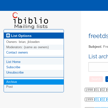
freetds
List Options
Owners:
brian, jklowden
Subject:
Fre
Moderators:
(same as owners)
Contact owners
List ar
List Home
Subscribe
Unsubscribe
Archive
Post
1998
01
02
1999
01
02