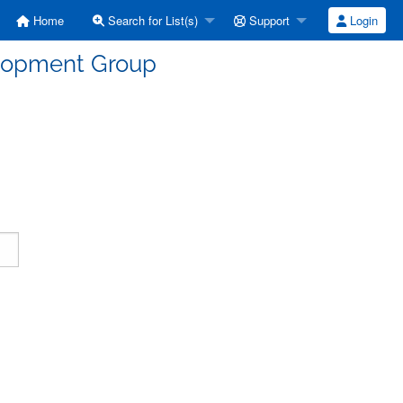
Home
Search for List(s)
Support
Login
elopment Group