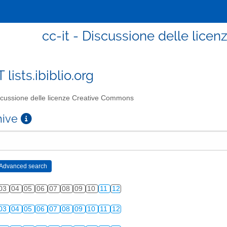
cc-it - Discussione delle lic
T lists.ibiblio.org
cussione delle licenze Creative Commons
chive
03
04
05
06
07
08
09
10
11
12
03
04
05
06
07
08
09
10
11
12