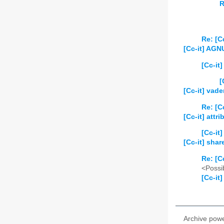
R
Re: [Cc
[Cc-it] AGN
[Cc-it
[
[Cc-it] vad
Re: [C
[Cc-it] attri
[Cc-it]
[Cc-it] shar
Re: [C
<Possib
[Cc-it]
Archive pow