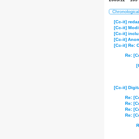
Chronologica
[Cc-it] reda
[Cc-it] Modi
[Cc-it] incl
[Cc-it] Ano
[Cc-it] Re: 
Re: [Cc
[
[Cc-it] Digi
Re: [Cc
Re: [Cc
Re: [Cc
Re: [Cc
R