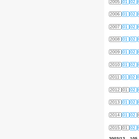
2005
01
02
2006
01
02
2007
01
02
2008
01
02
2009
01
02
2010
01
02
2011
01
02
2012
01
02
2013
01
02
2014
01
02
2015
01
02
2003/12 105 