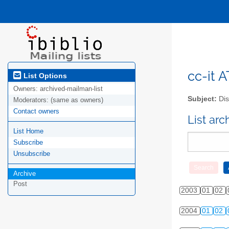
cc-it A
List Options
Owners:
archived-mailman-list
Subject:
Dis
Moderators:
(same as owners)
Contact owners
List ar
List Home
Subscribe
Unsubscribe
Archive
Post
2003
01
02
2004
01
02