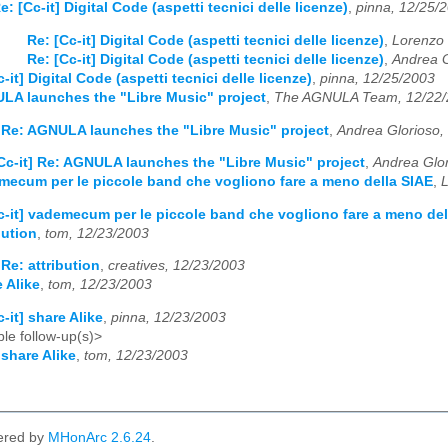
e: [Cc-it] Digital Code (aspetti tecnici delle licenze)
,
pinna, 12/25/
Re: [Cc-it] Digital Code (aspetti tecnici delle licenze)
,
Lorenzo
Re: [Cc-it] Digital Code (aspetti tecnici delle licenze)
,
Andrea G
-it] Digital Code (aspetti tecnici delle licenze)
,
pinna, 12/25/2003
ULA launches the "Libre Music" project
,
The AGNULA Team, 12/22/
] Re: AGNULA launches the "Libre Music" project
,
Andrea Glorioso,
Cc-it] Re: AGNULA launches the "Libre Music" project
,
Andrea Glor
emecum per le piccole band che vogliono fare a meno della SIAE
,
c-it] vademecum per le piccole band che vogliono fare a meno del
bution
,
tom, 12/23/2003
 Re: attribution
,
creatives, 12/23/2003
e Alike
,
tom, 12/23/2003
c-it] share Alike
,
pinna, 12/23/2003
le follow-up(s)>
 share Alike
,
tom, 12/23/2003
ered by
MHonArc 2.6.24
.