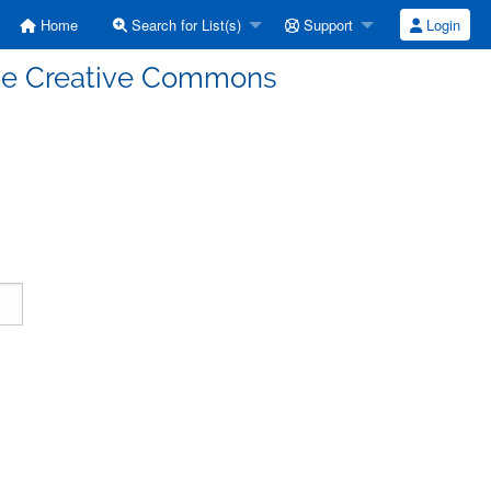
Home
Search for List(s)
Support
Login
enze Creative Commons