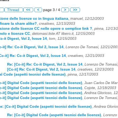
l
Thread
<<
<
page 3 / 4
>
>>
zione delle licenze cc in lingua italiana
,
manuel, 12/12/2003
ficare la share alike?
,
creatives, 12/13/2003
usione delle licenze CC nelle opere o semplice link ?
,
pinna, 12/13/
molo e licenze CC
,
detomasi.liste AT libero.it, 12/15/2003
Cc-it Digest, Vol 2, Issue 14
,
tom, 12/15/2003
-it] Re: Cc-it Digest, Vol 2, Issue 14
,
Lorenzo De Tomasi, 12/21/200
Cc-it] Re: Cc-it Digest, Vol 2, Issue 14
,
creatives, 12/21/2003
Re: [Cc-it] Re: Cc-it Digest, Vol 2, Issue 14
,
Lorenzo De Tomasi,
[Cc-it] Re: Cc-it Digest, Vol 2, Issue 14
,
creatives, 12/23/2003
tal Code (aspetti tecnici delle licenze)
,
pinna, 12/17/2003
-it] Digital Code (aspetti tecnici delle licenze)
,
Juan Carlos De Mart
-it] Digital Code (aspetti tecnici delle licenze)
,
Cojote, 12/18/2003
-it] Digital Code (aspetti tecnici delle licenze)
,
Andrea Glorioso, 1
-it] Digital Code (aspetti tecnici delle licenze)
,
Lorenzo De Tomasi,
e: [Cc-it] Digital Code (aspetti tecnici delle licenze)
,
Andrea Glorio
Re: [Cc-it] Digital Code (aspetti tecnici delle licenze)
,
Lorenzo