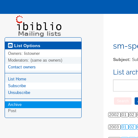
sm-spel
List Options
Owners:
listowner
Subject:
Sub
Moderators:
(same as owners)
Contact owners
List ar
List Home
Subscribe
Unsubscribe
Archive
Post
2002
01
02
2003
01
02