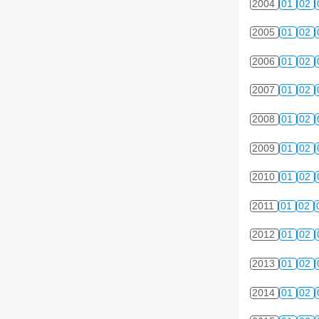
2004
01
02
2005
01
02
2006
01
02
2007
01
02
2008
01
02
2009
01
02
2010
01
02
2011
01
02
2012
01
02
2013
01
02
2014
01
02