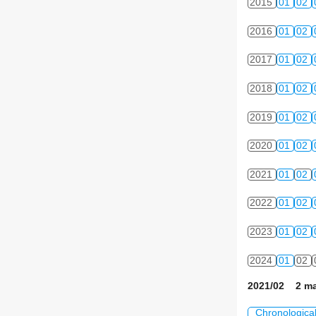
2015
01
02
2016
01
02
2017
01
02
2018
01
02
2019
01
02
2020
01
02
2021
01
02
2022
01
02
2023
01
02
2024
01
02
2021/02 2 ma
Chronologica