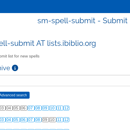
sm-spell-submit - Submit l
l-submit AT lists.ibiblio.org
mit list for new spells
chive
03
04
05
06
07
08
09
10
11
12
03
04
05
06
07
08
09
10
11
12