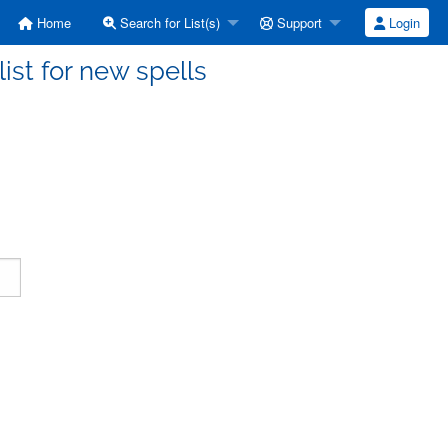
Home
Search for List(s)
Support
Login
ist for new spells