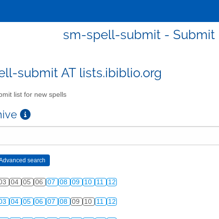
sm-spell-submit - Submit l
l-submit AT lists.ibiblio.org
mit list for new spells
chive
03
04
05
06
07
08
09
10
11
12
03
04
05
06
07
08
09
10
11
12