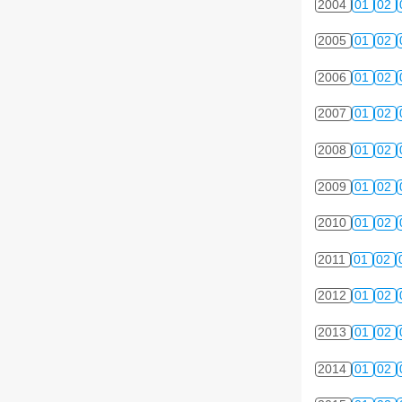
2004
01
02
2005
01
02
2006
01
02
2007
01
02
2008
01
02
2009
01
02
2010
01
02
2011
01
02
2012
01
02
2013
01
02
2014
01
02