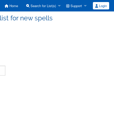
Home
Search for List(s)
Support
Login
ist for new spells