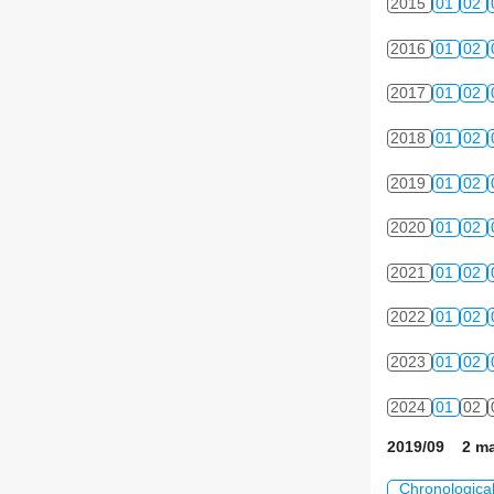
2015
01
02
2016
01
02
2017
01
02
2018
01
02
2019
01
02
2020
01
02
2021
01
02
2022
01
02
2023
01
02
2024
01
02
2019/09 2 ma
Chronologica