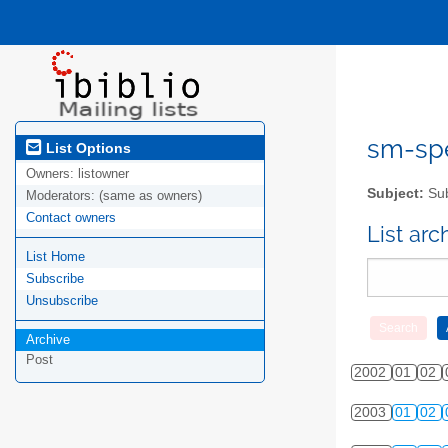
sm-spel
List Options
Owners:
listowner
Subject:
Sub
Moderators:
(same as owners)
Contact owners
List ar
List Home
Subscribe
Unsubscribe
Archive
Post
2002
01
02
2003
01
02