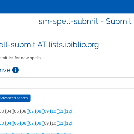
sm-spell-submit - Submit l
l-submit AT lists.ibiblio.org
mit list for new spells
chive
03
04
05
06
07
08
09
10
11
12
03
04
05
06
07
08
09
10
11
12