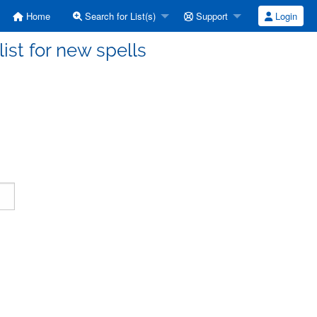
Home
Search for List(s)
Support
Login
ist for new spells