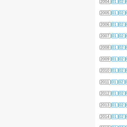
2004
01
02
2005
01
02
2006
01
02
2007
01
02
2008
01
02
2009
01
02
2010
01
02
2011
01
02
2012
01
02
2013
01
02
2014
01
02