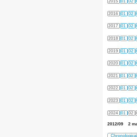
2015
01
02
2016
01
02
2017
01
02
2018
01
02
2019
01
02
2020
01
02
2021
01
02
2022
01
02
2023
01
02
2024
01
02
2012/09 2 ma
Chronologica