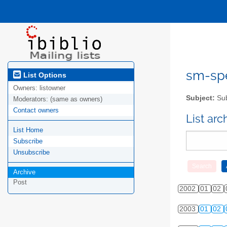
sm-spel
List Options
Owners:
listowner
Subject:
Sub
Moderators:
(same as owners)
Contact owners
List ar
List Home
Subscribe
Unsubscribe
Archive
Post
2002
01
02
2003
01
02