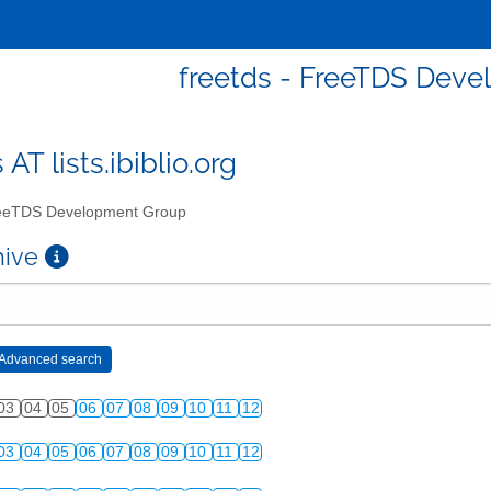
freetds - FreeTDS Dev
 AT lists.ibiblio.org
eTDS Development Group
chive
03
04
05
06
07
08
09
10
11
12
03
04
05
06
07
08
09
10
11
12