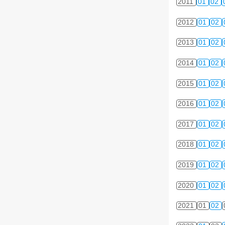
2011
01
02
2012
01
02
2013
01
02
2014
01
02
2015
01
02
2016
01
02
2017
01
02
2018
01
02
2019
01
02
2020
01
02
2021
01
02