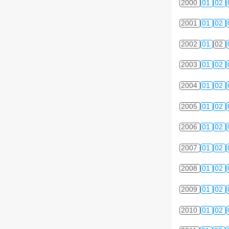
2000
01
02
2001
01
02
2002
01
02
2003
01
02
2004
01
02
2005
01
02
2006
01
02
2007
01
02
2008
01
02
2009
01
02
2010
01
02