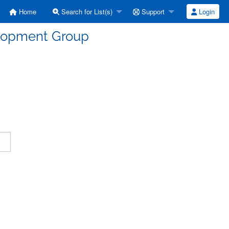
Home
Search for List(s)
Support
Login
elopment Group