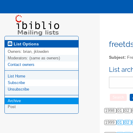
freetds
List Options
Owners:
brian, jklowden
Subject:
Fre
Moderators:
(same as owners)
Contact owners
List ar
List Home
Subscribe
Unsubscribe
Archive
Post
1998
01
02
1999
01
02