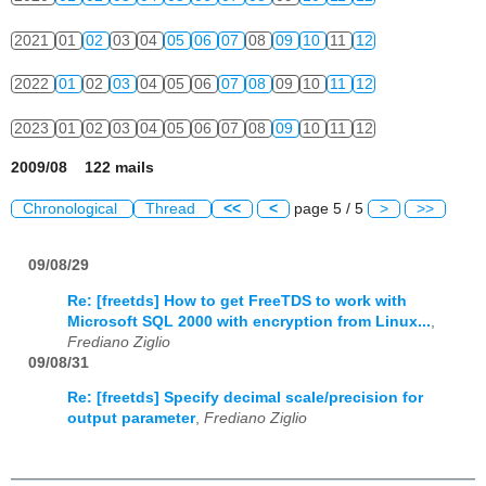
2021
01
02
03
04
05
06
07
08
09
10
11
12
2022
01
02
03
04
05
06
07
08
09
10
11
12
2023
01
02
03
04
05
06
07
08
09
10
11
12
2009/08 122 mails
Chronological
Thread
<<
<
page 5 / 5
>
>>
09/08/29
Re: [freetds] How to get FreeTDS to work with
Microsoft SQL 2000 with encryption from Linux...
,
Frediano Ziglio
09/08/31
Re: [freetds] Specify decimal scale/precision for
output parameter
,
Frediano Ziglio