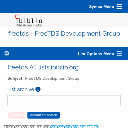
Sympa Menu
freetds - FreeTDS Development Group
List Options Menu
freetds AT lists.ibiblio.org
Subject:
FreeTDS Development Group
List archive
1998
01
02
03
04
05
06
07
08
09
10
11
12