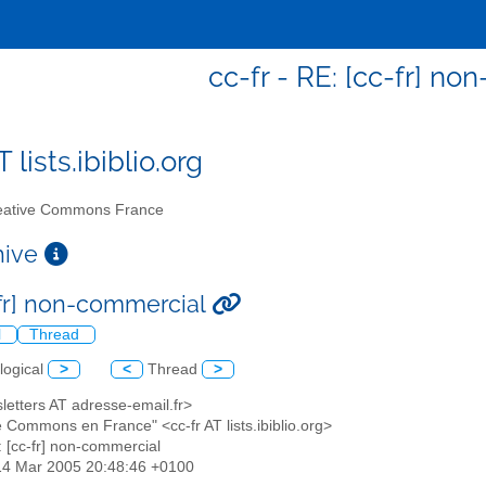
cc-fr - RE: [cc-fr] n
T lists.ibiblio.org
ative Commons France
chive
-fr] non-commercial
l
Thread
logical
>
<
Thread
>
letters AT adresse-email.fr>
e Commons en France" <cc-fr AT lists.ibiblio.org>
: [cc-fr] non-commercial
14 Mar 2005 20:48:46 +0100