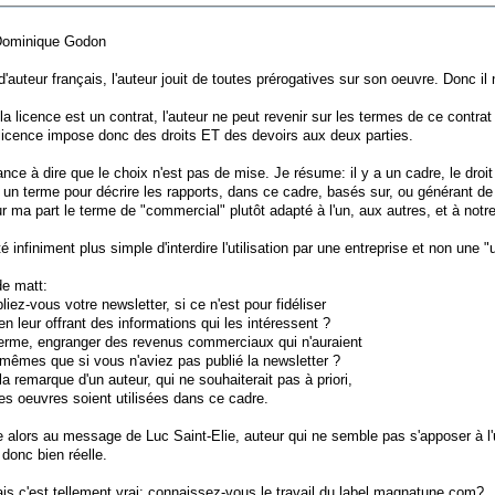
ominique Godon
d'auteur français, l'auteur jouit de toutes prérogatives sur son oeuvre. Donc il 
la licence est un contrat, l'auteur ne peut revenir sur les termes de ce contr
 licence impose donc des droits ET des devoirs aux deux parties.
ance à dire que le choix n'est pas de mise. Je résume: il y a un cadre, le droit 
ait un terme pour décrire les rapports, dans ce cadre, basés sur, ou générant de 
r ma part le terme de "commercial" plutôt adapté à l'un, aux autres, et à notre
été infiniment plus simple d'interdire l'utilisation par une entreprise et non un
de matt:
iez-vous votre newsletter, si ce n'est pour fidéliser
en leur offrant des informations qui les intéressent ?
terme, engranger des revenus commerciaux qui n'auraient
 mêmes que si vous n'aviez pas publié la newsletter ?
la remarque d'un auteur, qui ne souhaiterait pas à priori,
es oeuvres soient utilisées dans ce cadre.
 alors au message de Luc Saint-Elie, auteur qui ne semble pas s'apposer à l'ut
 donc bien réelle.
mais c'est tellement vrai: connaissez-vous le travail du label magnatune.com?