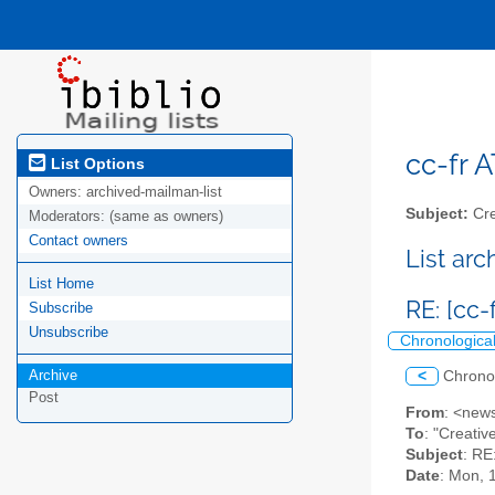
cc-fr A
List Options
Owners:
archived-mailman-list
Subject:
Cre
Moderators:
(same as owners)
Contact owners
List ar
List Home
RE: [cc
Subscribe
Unsubscribe
Chronologica
Archive
<
Chrono
Post
From
: <news
To
: "Creativ
Subject
: RE
Date
: Mon, 