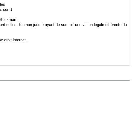
des
 sur :)
r Buckman.
nt celles d'un non-juriste ayant de surcroit une vision légale différente du
.droit.internet.