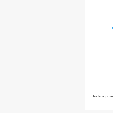
R
Archive pow