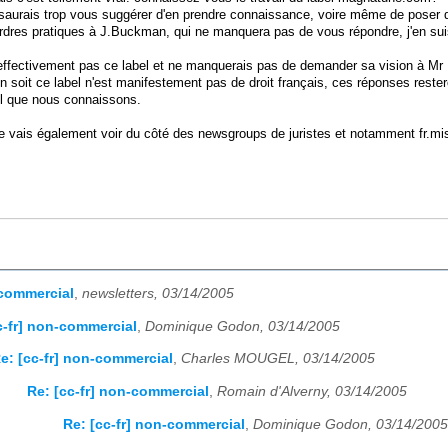
e saurais trop vous suggérer d'en prendre connaissance, voire même de poser 
rdres pratiques à J.Buckman, qui ne manquera pas de vous répondre, j'en suis
effectivement pas ce label et ne manquerais pas de demander sa vision à M
en soit ce label n'est manifestement pas de droit français, ces réponses restero
tel que nous connaissons.
e vais également voir du côté des newsgroups de juristes et notamment fr.misc
-commercial
,
newsletters, 03/14/2005
c-fr] non-commercial
,
Dominique Godon, 03/14/2005
e: [cc-fr] non-commercial
,
Charles MOUGEL, 03/14/2005
Re: [cc-fr] non-commercial
,
Romain d'Alverny, 03/14/2005
Re: [cc-fr] non-commercial
,
Dominique Godon, 03/14/2005