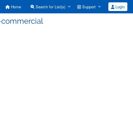
Home
Search for List(s)
Support
Login
on-commercial