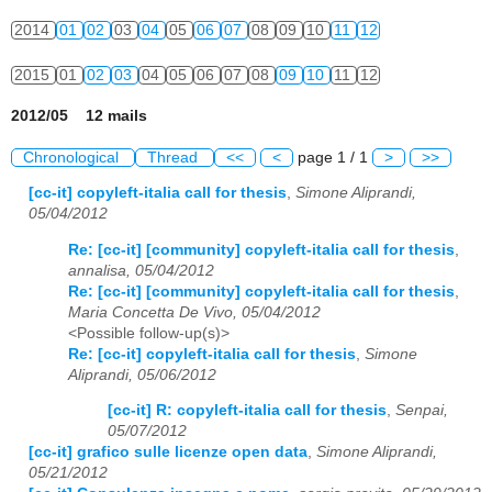
2014
01
02
03
04
05
06
07
08
09
10
11
12
2015
01
02
03
04
05
06
07
08
09
10
11
12
2012/05 12 mails
Chronological
Thread
<<
<
page 1 / 1
>
>>
[cc-it] copyleft-italia call for thesis
,
Simone Aliprandi,
05/04/2012
Re: [cc-it] [community] copyleft-italia call for thesis
,
annalisa, 05/04/2012
Re: [cc-it] [community] copyleft-italia call for thesis
,
Maria Concetta De Vivo, 05/04/2012
<Possible follow-up(s)>
Re: [cc-it] copyleft-italia call for thesis
,
Simone
Aliprandi, 05/06/2012
[cc-it] R: copyleft-italia call for thesis
,
Senpai,
05/07/2012
[cc-it] grafico sulle licenze open data
,
Simone Aliprandi,
05/21/2012