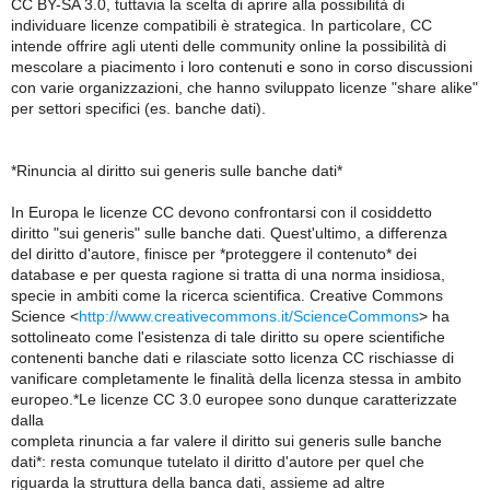
CC BY-SA 3.0, tuttavia la scelta di aprire alla possibilità di
individuare licenze compatibili è strategica. In particolare, CC
intende offrire agli utenti delle community online la possibilità di
mescolare a piacimento i loro contenuti e sono in corso discussioni
con varie organizzazioni, che hanno sviluppato licenze "share alike"
per settori specifici (es. banche dati).
*Rinuncia al diritto sui generis sulle banche dati*
In Europa le licenze CC devono confrontarsi con il cosiddetto
diritto "sui generis" sulle banche dati. Quest'ultimo, a differenza
del diritto d'autore, finisce per *proteggere il contenuto* dei
database e per questa ragione si tratta di una norma insidiosa,
specie in ambiti come la ricerca scientifica. Creative Commons
Science <
http://www.creativecommons.it/ScienceCommons
> ha
sottolineato come l'esistenza di tale diritto su opere scientifiche
contenenti banche dati e rilasciate sotto licenza CC rischiasse di
vanificare completamente le finalità della licenza stessa in ambito
europeo.*Le licenze CC 3.0 europee sono dunque caratterizzate
dalla
completa rinuncia a far valere il diritto sui generis sulle banche
dati*: resta comunque tutelato il diritto d'autore per quel che
riguarda la struttura della banca dati, assieme ad altre