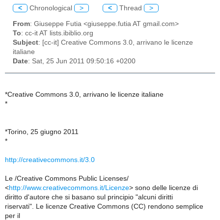
<
Chronological
>
<
Thread
>
From
: Giuseppe Futia <giuseppe.futia AT gmail.com>
To
: cc-it AT lists.ibiblio.org
Subject
: [cc-it] Creative Commons 3.0, arrivano le licenze
italiane
Date
: Sat, 25 Jun 2011 09:50:16 +0200
*Creative Commons 3.0, arrivano le licenze italiane
*
*Torino, 25 giugno 2011
*
http://creativecommons.it/3.0
Le /Creative Commons Public Licenses/
<
http://www.creativecommons.it/Licenze
> sono delle licenze di
diritto d'autore che si basano sul principio "alcuni diritti
riservati". Le licenze Creative Commons (CC) rendono semplice
per il