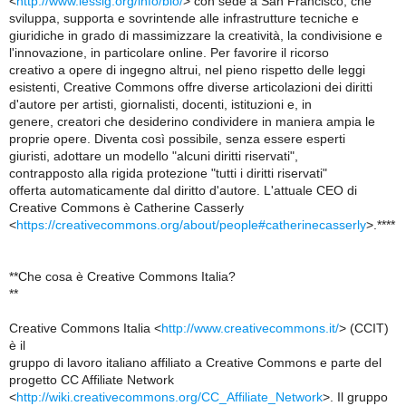
<
http://www.lessig.org/info/bio/
> con sede a San Francisco, che
sviluppa, supporta e sovrintende alle infrastrutture tecniche e
giuridiche in grado di massimizzare la creatività, la condivisione e
l'innovazione, in particolare online. Per favorire il ricorso
creativo a opere di ingegno altrui, nel pieno rispetto delle leggi
esistenti, Creative Commons offre diverse articolazioni dei diritti
d'autore per artisti, giornalisti, docenti, istituzioni e, in
genere, creatori che desiderino condividere in maniera ampia le
proprie opere. Diventa così possibile, senza essere esperti
giuristi, adottare un modello "alcuni diritti riservati",
contrapposto alla rigida protezione "tutti i diritti riservati"
offerta automaticamente dal diritto d'autore. L'attuale CEO di
Creative Commons è Catherine Casserly
<
https://creativecommons.org/about/people#catherinecasserly
>.****
**Che cosa è Creative Commons Italia?
**
Creative Commons Italia <
http://www.creativecommons.it/
> (CCIT)
è il
gruppo di lavoro italiano affiliato a Creative Commons e parte del
progetto CC Affiliate Network
<
http://wiki.creativecommons.org/CC_Affiliate_Network
>. Il gruppo