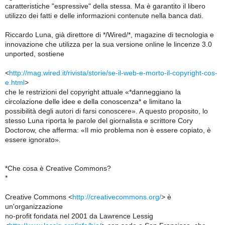
caratteristiche "espressive" della stessa. Ma è garantito il libero
utilizzo dei fatti e delle informazioni contenute nella banca dati.
Riccardo Luna, già direttore di */Wired/*, magazine di tecnologia e
innovazione che utilizza per la sua versione online le lincenze 3.0
unported, sostiene
<
http://mag.wired.it/rivista/storie/se-il-web-e-morto-il-copyright-cos-
e.html
>
che le restrizioni del copyright attuale «*danneggiano la
circolazione delle idee e della conoscenza* e limitano la
possibilità degli autori di farsi conoscere». A questo proposito, lo
stesso Luna riporta le parole del giornalista e scrittore Cory
Doctorow, che afferma: «Il mio problema non è essere copiato, è
essere ignorato».
*Che cosa è Creative Commons?
*
Creative Commons <
http://creativecommons.org/
> è
un'organizzazione
no-profit fondata nel 2001 da Lawrence Lessig