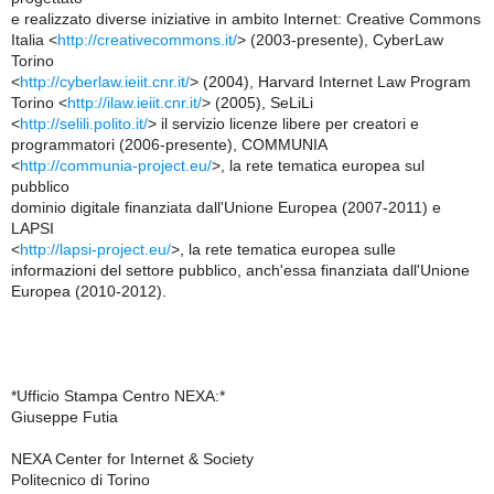
e realizzato diverse iniziative in ambito Internet: Creative Commons
Italia <
http://creativecommons.it/
> (2003-presente), CyberLaw
Torino
<
http://cyberlaw.ieiit.cnr.it/
> (2004), Harvard Internet Law Program
Torino <
http://ilaw.ieiit.cnr.it/
> (2005), SeLiLi
<
http://selili.polito.it/
> il servizio licenze libere per creatori e
programmatori (2006-presente), COMMUNIA
<
http://communia-project.eu/
>, la rete tematica europea sul
pubblico
dominio digitale finanziata dall'Unione Europea (2007-2011) e
LAPSI
<
http://lapsi-project.eu/
>, la rete tematica europea sulle
informazioni del settore pubblico, anch'essa finanziata dall'Unione
Europea (2010-2012).
*Ufficio Stampa Centro NEXA:*
Giuseppe Futia
NEXA Center for Internet & Society
Politecnico di Torino