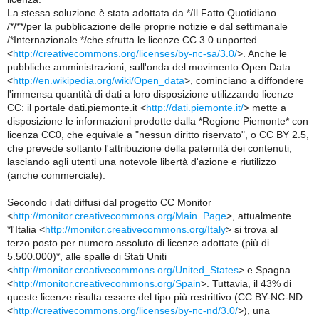
La stessa soluzione è stata adottata da */Il Fatto Quotidiano
/*/**/per la pubblicazione delle proprie notizie e dal settimanale
/*Internazionale */che sfrutta le licenze CC 3.0 unported
<
http://creativecommons.org/licenses/by-nc-sa/3.0/
>. Anche le
pubbliche amministrazioni, sull'onda del movimento Open Data
<
http://en.wikipedia.org/wiki/Open_data
>, cominciano a diffondere
l'immensa quantità di dati a loro disposizione utilizzando licenze
CC: il portale dati.piemonte.it <
http://dati.piemonte.it/
> mette a
disposizione le informazioni prodotte dalla *Regione Piemonte* con
licenza CC0, che equivale a "nessun diritto riservato", o CC BY 2.5,
che prevede soltanto l'attribuzione della paternità dei contenuti,
lasciando agli utenti una notevole libertà d'azione e riutilizzo
(anche commerciale).
Secondo i dati diffusi dal progetto CC Monitor
<
http://monitor.creativecommons.org/Main_Page
>, attualmente
*l'Italia <
http://monitor.creativecommons.org/Italy
> si trova al
terzo posto per numero assoluto di licenze adottate (più di
5.500.000)*, alle spalle di Stati Uniti
<
http://monitor.creativecommons.org/United_States
> e Spagna
<
http://monitor.creativecommons.org/Spain
>. Tuttavia, il 43% di
queste licenze risulta essere del tipo più restrittivo (CC BY-NC-ND
<
http://creativecommons.org/licenses/by-nc-nd/3.0/
>), una