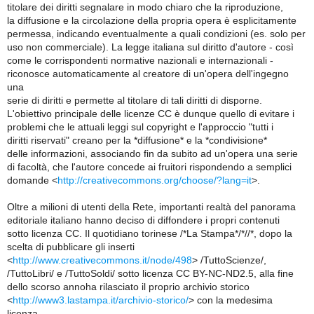
titolare dei diritti segnalare in modo chiaro che la riproduzione,
la diffusione e la circolazione della propria opera è esplicitamente
permessa, indicando eventualmente a quali condizioni (es. solo per
uso non commerciale). La legge italiana sul diritto d'autore - così
come le corrispondenti normative nazionali e internazionali -
riconosce automaticamente al creatore di un'opera dell'ingegno
una
serie di diritti e permette al titolare di tali diritti di disporne.
L'obiettivo principale delle licenze CC è dunque quello di evitare i
problemi che le attuali leggi sul copyright e l'approccio "tutti i
diritti riservati" creano per la *diffusione* e la *condivisione*
delle informazioni, associando fin da subito ad un'opera una serie
di facoltà, che l'autore concede ai fruitori rispondendo a semplici
domande <
http://creativecommons.org/choose/?lang=it
>.
Oltre a milioni di utenti della Rete, importanti realtà del panorama
editoriale italiano hanno deciso di diffondere i propri contenuti
sotto licenza CC. Il quotidiano torinese /*La Stampa*/*//*, dopo la
scelta di pubblicare gli inserti
<
http://www.creativecommons.it/node/498
> /TuttoScienze/,
/TuttoLibri/ e /TuttoSoldi/ sotto licenza CC BY-NC-ND2.5, alla fine
dello scorso annoha rilasciato il proprio archivio storico
<
http://www3.lastampa.it/archivio-storico/
> con la medesima
licenza.