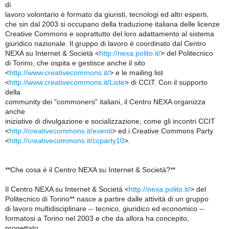
di
lavoro volontario è formato da giuristi, tecnologi ed altri esperti,
che sin dal 2003 si occupano della traduzione italiana delle licenze
Creative Commons e soprattutto del loro adattamento al sistema
giuridico nazionale. Il gruppo di lavoro è coordinato dal Centro
NEXA su Internet & Società <
http://nexa.polito.it/
> del Politecnico
di Torino, che ospita e gestisce anche il sito
<
http://www.creativecommons.it/
> e le mailing list
<
http://www.creativecommons.it/Liste
> di CCIT. Con il supporto
della
community dei "commoners" italiani, il Centro NEXA organizza
anche
iniziative di divulgazione e socializzazione, come gli incontri CCIT
<
http://creativecommons.it/eventi
> ed i Creative Commons Party
<
http://creativecommons.it/ccparty10
>.
**Che cosa è il Centro NEXA su Internet & Società?**
Il Centro NEXA su Internet & Società <
http://nexa.polito.it/
> del
Politecnico di Torino** nasce a partire dalle attività di un gruppo
di lavoro multidisciplinare -- tecnico, giuridico ed economico --
formatosi a Torino nel 2003 e che da allora ha concepito,
progettato