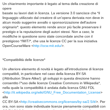
Un chiarimento importante è legato al tema della creazione di
opere
basate su lavori dati in licenza. La versione 3.0 sancisce che *il
linguaggio utilizzato dal creatore di un'opera derivata non deve in
alcun modo suggerire avvallo o sponsorizzazione dell'autore
originario*: questo elemento rende ancor più facile preservare il
prestigio e la reputazione degli autori stessi. Non a caso, le
modifiche in questione sono state concordate anche con il
prestigioso */MIT/*, che usa le licenze CC per la sua iniziativa
OpenCourseWare <
http://ocw.mit.edu/
>.
*Compatibilità delle licenze*
Un ulteriore elemento di novità è legato all'introduzione di licenze
compatibili, in particolare nel caso della licenza BY-SA
(/Attribution Share Alike/): gli sviluppi in questa direzione hanno
consentito l'*uso delle licenze Creative Commons in Wikipedia*,
nella quale la compatibilità è andata dalla licenza GNU FDL
<
http://it.wikipedia.org/wiki/GNU_Free_Documentation_License
>
alla
CC BY-SA <
http://creativecommons.org/licenses/by-sa/2.5/it/
>. Per
ora, non sono state individuate licenze pienamente compatibili con