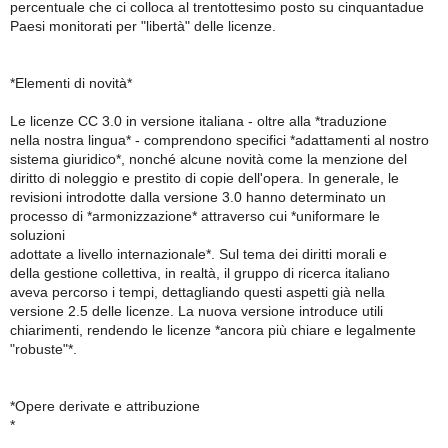
percentuale che ci colloca al trentottesimo posto su cinquantadue
Paesi monitorati per "libertà" delle licenze.
*Elementi di novità*
Le licenze CC 3.0 in versione italiana - oltre alla *traduzione
nella nostra lingua* - comprendono specifici *adattamenti al nostro
sistema giuridico*, nonché alcune novità come la menzione del
diritto di noleggio e prestito di copie dell'opera. In generale, le
revisioni introdotte dalla versione 3.0 hanno determinato un
processo di *armonizzazione* attraverso cui *uniformare le
soluzioni
adottate a livello internazionale*. Sul tema dei diritti morali e
della gestione collettiva, in realtà, il gruppo di ricerca italiano
aveva percorso i tempi, dettagliando questi aspetti già nella
versione 2.5 delle licenze. La nuova versione introduce utili
chiarimenti, rendendo le licenze *ancora più chiare e legalmente
"robuste"*.
*Opere derivate e attribuzione
*