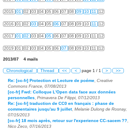
2015
01
02
03
04
05
06
07
08
09
10
11
12
2016
01
02
03
04
05
06
07
08
09
10
11
12
2017
01
02
03
04
05
06
07
08
09
10
11
12
2019
01
02
03
04
05
06
07
08
09
10
11
12
2013/07 4 mails
Chronological
Thread
<<
<
page 1 / 1
>
>>
Re: [cc-fr] Protection et Lecture de poéme
,
Creative
Commons France, 07/08/2013
[cc-fr] Fwd: Colloque L'Open data face aux données
personnelles
,
Primavera De Filippi, 07/12/2013
Re: [cc-fr] traduction de CC0 en français : phase de
commentaires jusqu'au 9 juillet
,
Melanie Dulong de Rosnay,
07/15/2013
[cc-fr] 18 mois après, retour sur l'experience CC-sacem ??
,
Nico Zeco, 07/16/2013