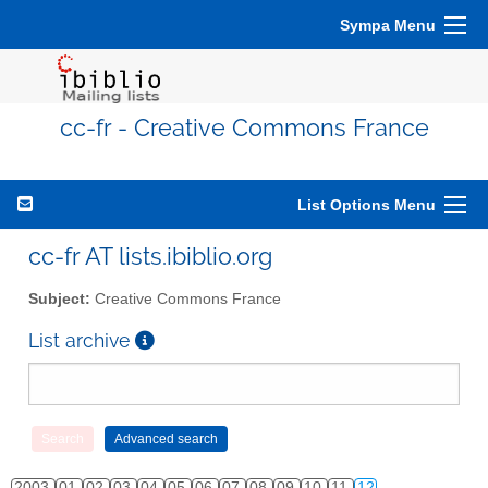
Sympa Menu
cc-fr - Creative Commons France
List Options Menu
cc-fr AT lists.ibiblio.org
Subject:
Creative Commons France
List archive
2003
01
02
03
04
05
06
07
08
09
10
11
12