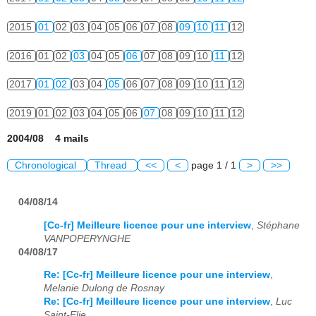
2015
01
02
03
04
05
06
07
08
09
10
11
12
2016
01
02
03
04
05
06
07
08
09
10
11
12
2017
01
02
03
04
05
06
07
08
09
10
11
12
2019
01
02
03
04
05
06
07
08
09
10
11
12
2004/08 4 mails
Chronological
Thread
<<
<
page 1 / 1
>
>>
04/08/14
[Cc-fr] Meilleure licence pour une interview
,
Stéphane
VANPOPERYNGHE
04/08/17
Re: [Cc-fr] Meilleure licence pour une interview
,
Melanie Dulong de Rosnay
Re: [Cc-fr] Meilleure licence pour une interview
,
Luc
Saint-Elie