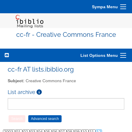
Sympa Menu
cc-fr - Creative Commons France
List Options Menu
cc-fr AT lists.ibiblio.org
Subject:
Creative Commons France
List archive
2003
01
02
03
04
05
06
07
08
09
10
11
12