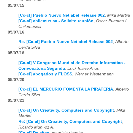
05/07/15
[Cc-cl] Pueblo Nuevo Netlabel Release 002
,
Mika Martini
[Cc-cl] chilemusica - Solicito reunión
,
Oscar Fuentes /
Chilemusica
05/07/16
Re: [Cc-cl] Pueblo Nuevo Netlabel Release 002
,
Alberto
Cerda Silva
05/07/18
[Cc-cl] V Congreso Mundial de Derecho Informatico -
Convocatoria Segunda
,
Erick Iriarte Ahon
[Cc-cl] abogados y FLOSS
,
Werner Westermann
05/07/20
[Cc-cl] EL MERCURIO FOMENTA LA PIRATERIA
,
Alberto
Cerda Silva
05/07/21
[Cc-cl] On Creativity, Computers and Copyright
,
Mika
Martini
Re: [Cc-cl] On Creativity, Computers and Copyright
,
Ricardo Mun~oz A.
[Cc-cl] De citas
,
mauricio riquelm