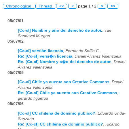
Chronological
Thread
<<
<
page 1 / 2
>
>>
05/07/01
[Cc-cl] Nombre y año del derecho de autor.
,
Tae
Sandoval Murgan
05/07/02
[Cc-cl] versión licencia
,
Fernando Soffia C.
Re: [Cc-cl] versi�n licencia
,
Daniel Alvarez Valenzuela
Re: [Cc-cl] Nombre y a�o del derecho de autor.
,
Daniel
Alvarez Valenzuela
05/07/05
[Cc-cl] Chile ya cuenta con Creative Commons
,
Daniel
Alvarez Valenzuela
Re: [Cc-cl] Chile ya cuenta con Creative Commons
,
gerardo figueroa
05/07/06
[Cc-cl] CC chilena de dominio publico?
,
Eduardo Unda-
Sanzana
Re: [Cc-cl] CC chilena de dominio publico?
,
Ricardo