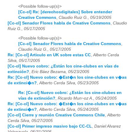
<Possible follow-up(s)>
[Cc-cl] Re: [derechosdigitales] Sobre entender
Creative Commons
,
Claudio Ruiz G., 05/19/2005
[Cc-cl] Senador Flores habla de Creative Commons
,
Claudio
Ruiz G., 05/17/2005
<Possible follow-up(s)>
[Cc-cl] Senador Flores habla de Creative Commons
,
Claudio Ruiz G., 05/17/2005
Re: [Cc-cl] Articulo en UK sobre estas CC
,
Alberto Cerda
Silva, 05/17/2005
[Cc-cl] Nuevo cobro: ¿Están los cine-clubes en vías de
extinción?
,
Eric Báez Bezama, 05/23/2005
Re: [Cc-cl] Nuevo cobro: �Est�n los cine-clubes en v�as
de extinci�n?
,
Alberto Cerda Silva, 05/23/2005
Re: [Cc-cl] Nuevo cobro: ¿Están los cine-clubes en
vías de extinción?
,
Ricardo Mun~oz A., 05/24/2005
Re: [Cc-cl] Nuevo cobro: �Est�n los cine-clubes en v�as
de extinci�n?
,
Alberto Cerda Silva, 05/24/2005
[Cc-cl] Cierre y reunión Creative Commons Chile
,
Alberto
Cerda Silva, 05/27/2005
[Cc-cl] Primer impreso masivo bajo CC-CL
,
Daniel Alvarez
Valenzuela, 05/31/2005