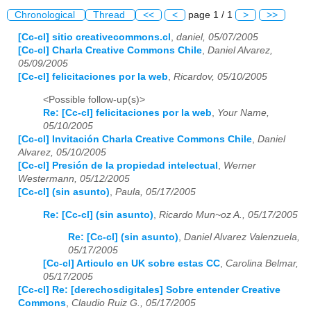
Chronological
Thread
<<
<
page 1 / 1
>
>>
[Cc-cl] sitio creativecommons.cl
,
daniel, 05/07/2005
[Cc-cl] Charla Creative Commons Chile
,
Daniel Alvarez,
05/09/2005
[Cc-cl] felicitaciones por la web
,
Ricardov, 05/10/2005
<Possible follow-up(s)>
Re: [Cc-cl] felicitaciones por la web
,
Your Name,
05/10/2005
[Cc-cl] Invitación Charla Creative Commons Chile
,
Daniel
Alvarez, 05/10/2005
[Cc-cl] Presión de la propiedad intelectual
,
Werner
Westermann, 05/12/2005
[Cc-cl] (sin asunto)
,
Paula, 05/17/2005
Re: [Cc-cl] (sin asunto)
,
Ricardo Mun~oz A., 05/17/2005
Re: [Cc-cl] (sin asunto)
,
Daniel Alvarez Valenzuela,
05/17/2005
[Cc-cl] Articulo en UK sobre estas CC
,
Carolina Belmar,
05/17/2005
[Cc-cl] Re: [derechosdigitales] Sobre entender Creative
Commons
,
Claudio Ruiz G., 05/17/2005