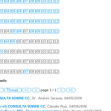
03
04
05
06
07
08
09
10
11
12
03
04
05
06
07
08
09
10
11
12
03
04
05
06
07
08
09
10
11
12
03
04
05
06
07
08
09
10
11
12
03
04
05
06
07
08
09
10
11
12
03
04
05
06
07
08
09
10
11
12
03
04
05
06
07
08
09
10
11
12
03
04
05
06
07
08
09
10
11
12
ails
l
Thread
<<
<
page 1 / 1
>
>>
NSULTA SOBRE CC
,
Dr . Andrés Saravia, 04/05/2006
Cc-cl] CONSULTA SOBRE CC
,
Claudio Ruiz, 04/09/2006