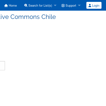
Home
Search for List(s)
Support
Login
ative Commons Chile