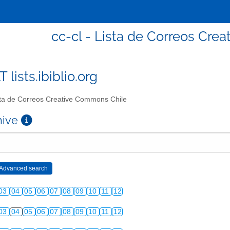
cc-cl - Lista de Correos Cre
T lists.ibiblio.org
ta de Correos Creative Commons Chile
chive
03
04
05
06
07
08
09
10
11
12
03
04
05
06
07
08
09
10
11
12