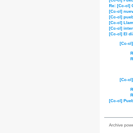
[Cc-cl] Pue
Re: [Cc-cl]
[Cc-cl] nue
[Cc-cl] pue
[Cc-cl] Lla
[Cc-cl] inte
[Cc-cl] El d
[Cc-cl
R
R
[Cc-cl
R
R
[Cc-cl] Pue
Archive pow