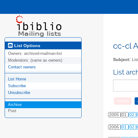
cc-cl A
List Options
Owners:
archived-mailman-list
Subject:
Lis
Moderators:
(same as owners)
Contact owners
List ar
List Home
Subscribe
Unsubscribe
Archive
Post
2005
01
02
2006
01
02