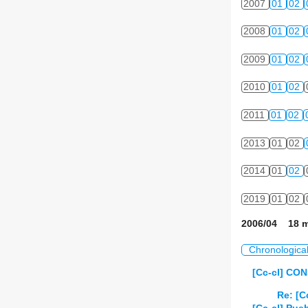
2007
01
02
2008
01
02
2009
01
02
2010
01
02
2011
01
02
2013
01
02
2014
01
02
2019
01
02
2006/04 18 m
Chronologica
[Cc-cl] CO
Re: [