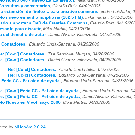
blo Nuevo 006 - Nuevo Lanzamiento!
,
Mika Martini, 04/06/2006
 Consultas y comentarios
,
Claudio Ruiz, 04/09/2006
va extensión de firefox... para creative commons
,
pedro huichalaf, 
blo nuevo en audiomorphosis (102.5 FM)
,
mika martini, 04/18/2006
mado a aportar a DVD de Creative Commons
,
Claudio Ruiz, 04/19/20
resante para discutir
,
Mika Martini, 04/21/2006
ía del derecho de autor
,
Daniel Alvarez Valenzuela, 04/23/2006
] Contadores.
,
Eduardo Unda-Sanzana, 04/26/2006
e: [Cc-cl] Contadores.
,
Tae Sandoval Murgan, 04/26/2006
e: [Cc-cl] Contadores.
,
Daniel Alvarez Valenzuela, 04/26/2006
Re: [Cc-cl] Contadores.
,
Alberto Cerda Silva, 04/27/2006
Re: [Cc-cl] Contadores.
,
Eduardo Unda-Sanzana, 04/28/2006
] Feria CC - Peticion de ayuda.
,
Eduardo Unda-Sanzana, 04/26/2006
e: [Cc-cl] Feria CC - Peticion de ayuda.
,
Eduardo Unda-Sanzana, 04
e: [Cc-cl] Feria CC - Peticion de ayuda.
,
Daniel Alvarez Valenzuela,
blo Nuevo en Vivo! mayo 2006
,
Mika Martini, 04/28/2006
ered by
MHonArc 2.6.24
.