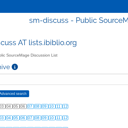
sm-discuss - Public SourceM
uss AT lists.ibiblio.org
lic SourceMage Discussion List
chive
03
04
05
06
07
08
09
10
11
12
03
04
05
06
07
08
09
10
11
12