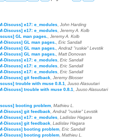
M-Discuss] e17: e_modules
,
John Harding
M-Discuss] e17: e_modules
,
Jeremy A. Kolb
iscuss] GL man pages.
,
Jeremy A. Kolb
M-Discuss] GL man pages.
,
Eric Sandall
M-Discuss] GL man pages.
,
Andraž "ruskie" Levstik
M-Discuss] GL man pages.
,
Matt Donovan
M-Discuss] e17: e_modules
,
Eric Sandall
M-Discuss] e17: e_modules
,
Eric Sandall
M-Discuss] e17: e_modules
,
Eric Sandall
M-Discuss] git feedback
,
Jeremy Blosser
scuss] trouble with muse 0.8.1
,
Juuso Alasuutari
M-Discuss] trouble with muse 0.8.1
,
Juuso Alasuutari
scuss] booting problem
,
Mathieu L.
M-Discuss] git feedback
,
Andraž "ruskie" Levstik
M-Discuss] e17: e_modules
,
Ladislav Hagara
M-Discuss] git feedback
,
Ladislav Hagara
M-Discuss] booting problem
,
Eric Sandall
M-Discuss] booting problem
,
Mathieu L.