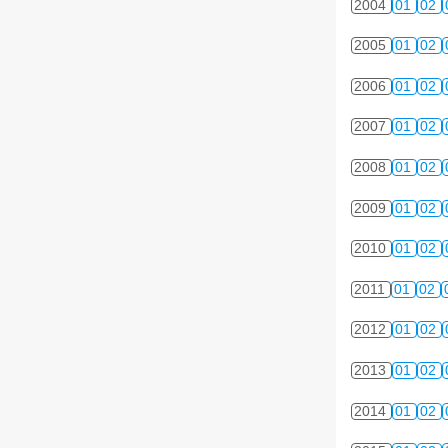
2004
01
02
2005
01
02
2006
01
02
2007
01
02
2008
01
02
2009
01
02
2010
01
02
2011
01
02
2012
01
02
2013
01
02
2014
01
02