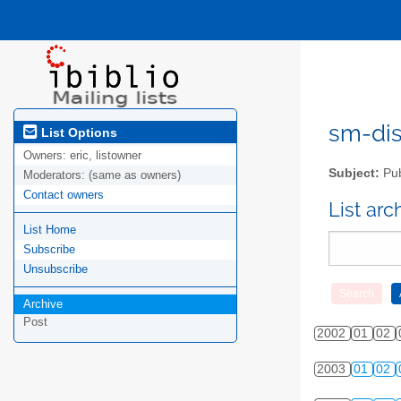
sm-disc
List Options
Owners:
eric, listowner
Subject:
Pub
Moderators:
(same as owners)
Contact owners
List ar
List Home
Subscribe
Unsubscribe
Archive
Post
2002
01
02
2003
01
02