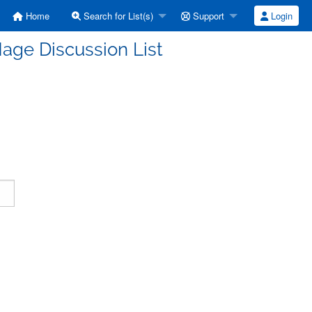
Home
Search for List(s)
Support
Login
age Discussion List