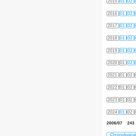
2015
01
02
2016
01
02
2017
01
02
2018
01
02
2019
01
02
2020
01
02
2021
01
02
2022
01
02
2023
01
02
2024
01
02
2006/07 243 
Chronologica