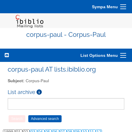
Sympa Menu
corpus-paul - Corpus-Paul
List Options Menu
corpus-paul AT lists.ibiblio.org
Subject:
Corpus-Paul
List archive
1999
01
02
03
04
05
06
07
08
09
10
11
12