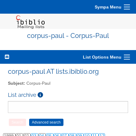
Sympa Menu
corpus-paul - Corpus-Paul
List Options Menu
corpus-paul AT lists.ibiblio.org
Subject:
Corpus-Paul
List archive
1999
01
02
03
04
05
06
07
08
09
10
11
12