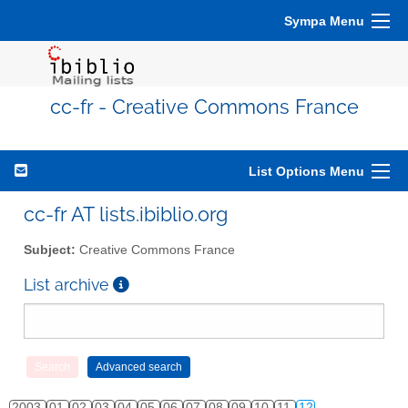
Sympa Menu
cc-fr - Creative Commons France
List Options Menu
cc-fr AT lists.ibiblio.org
Subject:
Creative Commons France
List archive
2003
01
02
03
04
05
06
07
08
09
10
11
12