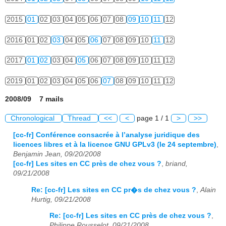
2015
01
02
03
04
05
06
07
08
09
10
11
12
2016
01
02
03
04
05
06
07
08
09
10
11
12
2017
01
02
03
04
05
06
07
08
09
10
11
12
2019
01
02
03
04
05
06
07
08
09
10
11
12
2008/09 7 mails
Chronological
Thread
<<
<
page 1 / 1
>
>>
[cc-fr] Conférence consacrée à l’analyse juridique des
licences libres et à la licence GNU GPLv3 (le 24 septembre)
,
Benjamin Jean, 09/20/2008
[cc-fr] Les sites en CC près de chez vous ?
,
briand,
09/21/2008
Re: [cc-fr] Les sites en CC pr�s de chez vous ?
,
Alain
Hurtig, 09/21/2008
Re: [cc-fr] Les sites en CC près de chez vous ?
,
Philippe Rousselot, 09/21/2008