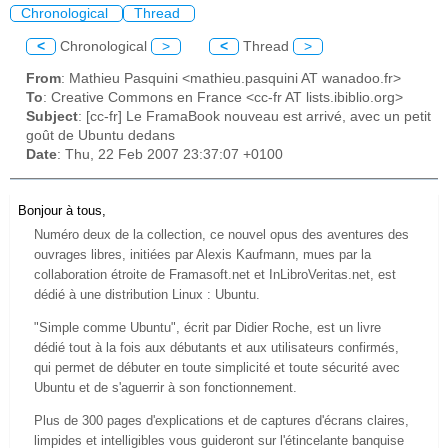
Chronological
Thread
<
Chronological
>
<
Thread
>
From
: Mathieu Pasquini <mathieu.pasquini AT wanadoo.fr>
To
: Creative Commons en France <cc-fr AT lists.ibiblio.org>
Subject
: [cc-fr] Le FramaBook nouveau est arrivé, avec un petit
goût de Ubuntu dedans
Date
: Thu, 22 Feb 2007 23:37:07 +0100
Bonjour à tous,
Numéro deux de la collection, ce nouvel opus des aventures des
ouvrages libres, initiées par Alexis Kaufmann, mues par la
collaboration étroite de Framasoft.net et InLibroVeritas.net, est
dédié à une distribution Linux : Ubuntu.
"Simple comme Ubuntu", écrit par Didier Roche, est un livre
dédié tout à la fois aux débutants et aux utilisateurs confirmés,
qui permet de débuter en toute simplicité et toute sécurité avec
Ubuntu et de s'aguerrir à son fonctionnement.
Plus de 300 pages d'explications et de captures d'écrans claires,
limpides et intelligibles vous guideront sur l'étincelante banquise