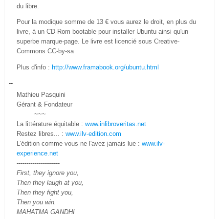
du libre.
Pour la modique somme de 13 € vous aurez le droit, en plus du
livre, à un CD-Rom bootable pour installer Ubuntu ainsi qu'un
superbe marque-page. Le livre est licencié sous Creative-
Commons CC-by-sa
Plus d'info :
http://www.framabook.org/ubuntu.html
--
Mathieu Pasquini
Gérant & Fondateur
~~~
La littérature équitable :
www.inlibroveritas.net
Restez libres... :
www.ilv-edition.com
L'édition comme vous ne l'avez jamais lue :
www.ilv-
experience.net
----------------------
First, they ignore you,
Then they laugh at you,
Then they fight you,
Then you win.
MAHATMA GANDHI