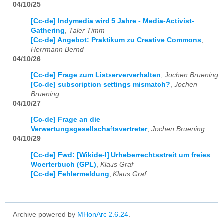
04/10/25
[Cc-de] Indymedia wird 5 Jahre - Media-Activist-
Gathering
,
Taler Timm
[Cc-de] Angebot: Praktikum zu Creative Commons
,
Herrmann Bernd
04/10/26
[Cc-de] Frage zum Listserververhalten
,
Jochen Bruening
[Cc-de] subscription settings mismatch?
,
Jochen
Bruening
04/10/27
[Cc-de] Frage an die
Verwertungsgesellschaftsvertreter
,
Jochen Bruening
04/10/29
[Cc-de] Fwd: [Wikide-l] Urheberrechtsstreit um freies
Woerterbuch (GPL)
,
Klaus Graf
[Cc-de] Fehlermeldung
,
Klaus Graf
Archive powered by
MHonArc 2.6.24
.