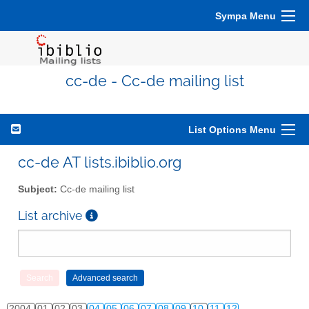
Sympa Menu
cc-de - Cc-de mailing list
List Options Menu
cc-de AT lists.ibiblio.org
Subject:
Cc-de mailing list
List archive
2004
01
02
03
04
05
06
07
08
09
10
11
12