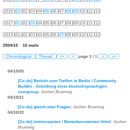
2016
01
02
03
04
05
06
07
08
09
10
11
12
2017
01
02
03
04
05
06
07
08
09
10
11
12
2019
01
02
03
04
05
06
07
08
09
10
11
12
2004/10 10 mails
Chronological
Thread
<<
<
page 1 / 1
>
>>
04/10/05
[Cc-de] Bericht vom Treffen in Berlin / Community
Buildin - Gründung einer deutschsprachigen
usergroup
,
Jochen Bruening
04/10/21
[Cc-de] gleich zwei Fragen
,
Jochen Bruening
04/10/22
[Cc-de] interessantes / Bemerkenswertes Urteil
,
Jochen
Bruening