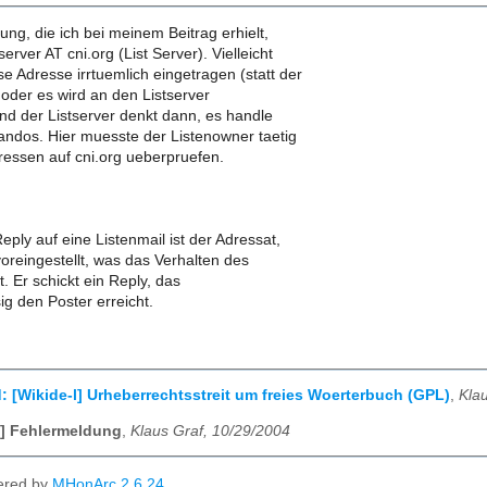
ng, die ich bei meinem Beitrag erhielt,
erver AT cni.org (List Server). Vielleicht
e Adresse irrtuemlich eingetragen (statt der
oder es wird an den Listserver
und der Listserver denkt dann, es handle
dos. Hier muesste der Listenowner taetig
essen auf cni.org ueberpruefen.
eply auf eine Listenmail ist der Adressat,
 voreingestellt, was das Verhalten des
t. Er schickt ein Reply, das
g den Poster erreicht.
: [Wikide-l] Urheberrechtsstreit um freies Woerterbuch (GPL)
,
Kla
] Fehlermeldung
,
Klaus Graf, 10/29/2004
ered by
MHonArc 2.6.24
.