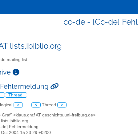
cc-de - [Cc-de] Fe
T lists.ibiblio.org
de mailing list
chive
] Fehlermeldung
l
Thread
logical
>
<
Thread
>
s Graf" <klaus.graf AT geschichte.uni-freiburg.de>
lists.ibiblio.org
c-de] Fehlermeldung
29 Oct 2004 15:23:29 +0200