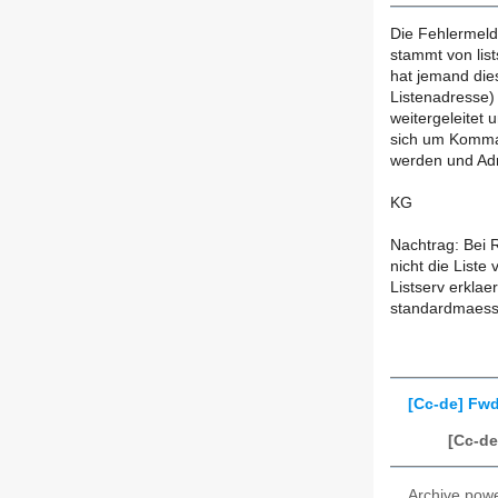
Die Fehlermeldu
stammt von lists
hat jemand dies
Listenadresse) 
weitergeleitet 
sich um Komman
werden und Adr
KG
Nachtrag: Bei R
nicht die Liste
Listserv erklaer
standardmaessi
[Cc-de] Fwd
[Cc-de
Archive pow