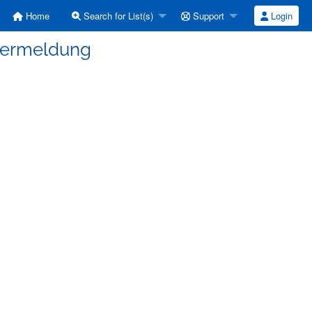
Home
Search for List(s)
Support
Login
hlermeldung