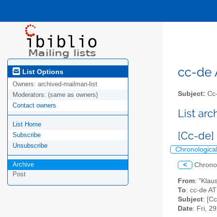
cc-de A
List Options
Owners:
archived-mailman-list
Subject:
Cc-
Moderators:
(same as owners)
Contact owners
List ar
List Home
[Cc-de
Subscribe
Unsubscribe
Chronologica
Archive
<
Chrono
Post
From
: "Klau
To
: cc-de AT 
Subject
: [C
Date
: Fri, 