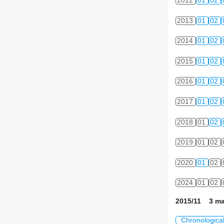
2012
01
02
2013
01
02
2014
01
02
2015
01
02
2016
01
02
2017
01
02
2018
01
02
2019
01
02
2020
01
02
2024
01
02
2015/11 3 ma
Chronologica