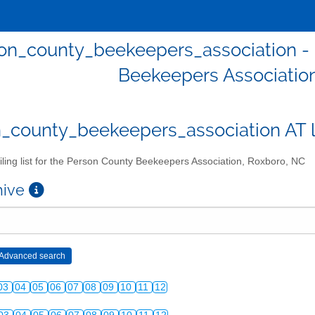
on_county_beekeepers_association - Ma
Beekeepers Associatio
_county_beekeepers_association AT lis
ling list for the Person County Beekeepers Association, Roxboro, NC
chive
03
04
05
06
07
08
09
10
11
12