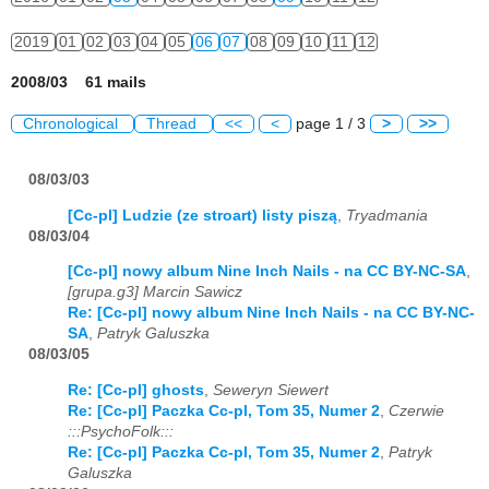
2019
01
02
03
04
05
06
07
08
09
10
11
12
2008/03 61 mails
Chronological
Thread
<<
<
page 1 / 3
>
>>
08/03/03
[Cc-pl] Ludzie (ze stroart) listy piszą
,
Tryadmania
08/03/04
[Cc-pl] nowy album Nine Inch Nails - na CC BY-NC-SA
,
[grupa.g3] Marcin Sawicz
Re: [Cc-pl] nowy album Nine Inch Nails - na CC BY-NC-
SA
,
Patryk Galuszka
08/03/05
Re: [Cc-pl] ghosts
,
Seweryn Siewert
Re: [Cc-pl] Paczka Cc-pl, Tom 35, Numer 2
,
Czerwie
:::PsychoFolk:::
Re: [Cc-pl] Paczka Cc-pl, Tom 35, Numer 2
,
Patryk
Galuszka