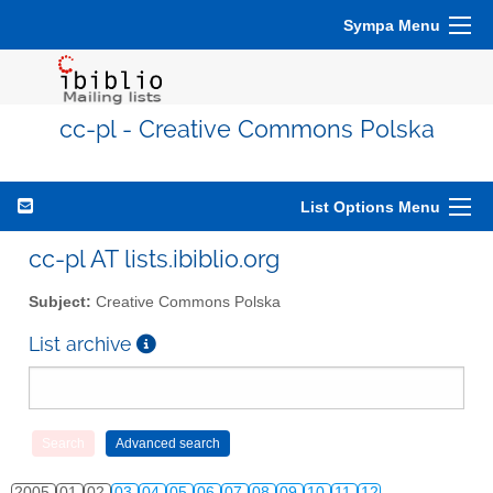
Sympa Menu
cc-pl - Creative Commons Polska
List Options Menu
cc-pl AT lists.ibiblio.org
Subject:
Creative Commons Polska
List archive
2005
01
02
03
04
05
06
07
08
09
10
11
12