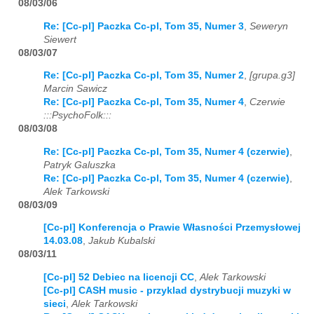
08/03/06
Re: [Cc-pl] Paczka Cc-pl, Tom 35, Numer 3
,
Seweryn
Siewert
08/03/07
Re: [Cc-pl] Paczka Cc-pl, Tom 35, Numer 2
,
[grupa.g3]
Marcin Sawicz
Re: [Cc-pl] Paczka Cc-pl, Tom 35, Numer 4
,
Czerwie
:::PsychoFolk:::
08/03/08
Re: [Cc-pl] Paczka Cc-pl, Tom 35, Numer 4 (czerwie)
,
Patryk Galuszka
Re: [Cc-pl] Paczka Cc-pl, Tom 35, Numer 4 (czerwie)
,
Alek Tarkowski
08/03/09
[Cc-pl] Konferencja o Prawie Własności Przemysłowej
14.03.08
,
Jakub Kubalski
08/03/11
[Cc-pl] 52 Debiec na licencji CC
,
Alek Tarkowski
[Cc-pl] CASH music - przyklad dystrybucji muzyki w
sieci
,
Alek Tarkowski