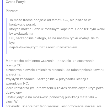
Czesc Patryk,
Piszesz:
To moze troche odejscie od tematu CC, ale pisze to w
kontekscie porad,
ktorych mozna udzielic rodzimym kapelom. Choc tez bym wolal
by wydawaly na
CC, szczegolnie dlatego, ze na naszym rynku wydaje sie to
byc
najefektywniejszym biznesowo rozwiazaniem.
Mam troche odmienne wrazenie - poczucie, ze stosowanie
licencji CC
biznesowo niewiele zmienia w stosunku do udostepnienia utworu
w sieci na
zwyklych zasadach. Szczegolnie w przypadku licencji z
warunkiem NC,
ktora rozszerza (w uproszczeniu) zakres dozwolonych uzyc poza
dozwolony
uzytek jedynie na mozliwosc ponownej publikacji materialu w
sieci. W
przypadku licencji bez tego warunku jest oczywiscie inaczej, ale