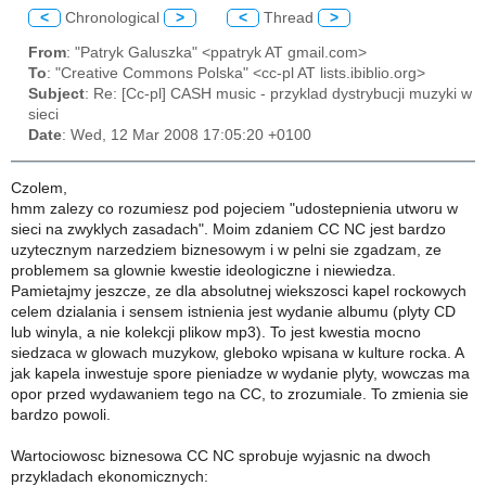
<
Chronological
>
<
Thread
>
From
: "Patryk Galuszka" <ppatryk AT gmail.com>
To
: "Creative Commons Polska" <cc-pl AT lists.ibiblio.org>
Subject
: Re: [Cc-pl] CASH music - przyklad dystrybucji muzyki w
sieci
Date
: Wed, 12 Mar 2008 17:05:20 +0100
Czolem,
hmm zalezy co rozumiesz pod pojeciem "udostepnienia utworu w
sieci na zwyklych zasadach". Moim zdaniem CC NC jest bardzo
uzytecznym narzedziem biznesowym i w pelni sie zgadzam, ze
problemem sa glownie kwestie ideologiczne i niewiedza.
Pamietajmy jeszcze, ze dla absolutnej wiekszosci kapel rockowych
celem dzialania i sensem istnienia jest wydanie albumu (plyty CD
lub winyla, a nie kolekcji plikow mp3). To jest kwestia mocno
siedzaca w glowach muzykow, gleboko wpisana w kulture rocka. A
jak kapela inwestuje spore pieniadze w wydanie plyty, wowczas ma
opor przed wydawaniem tego na CC, to zrozumiale. To zmienia sie
bardzo powoli.
Wartociowosc biznesowa CC NC sprobuje wyjasnic na dwoch
przykladach ekonomicznych: