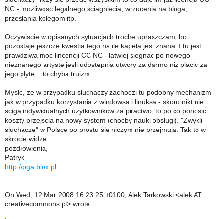
NC - mozliwosc legalnego sciagniecia, wrzucenia na bloga,
przeslania kolegom itp.
Oczywiscie w opisanych sytuacjach troche upraszczam, bo
pozostaje jeszcze kwestia tego na ile kapela jest znana. I tu jest
prawdziwa moc lincencji CC NC - latwiej siegnac po nowego
nieznanego artyste jesli udostepnia utwory za darmo niz placic za
jego plyte... to chyba truizm.
Mysle, ze w przypadku sluchaczy zachodzi tu podobny mechanizm
jak w przypadku korzystania z windowsa i linuksa - skoro nikt nie
sciga indywidualnych uzytkownikow za piractwo, to po co ponosic
koszty przejscia na nowy system (chocby nauki obslugi). "Zwykli
sluchacze" w Polsce po prostu sie niczym nie przejmuja. Tak to w
skrocie widze.
pozdrowienia,
Patryk
http://pga.blox.pl
On Wed, 12 Mar 2008 16:23:25 +0100, Alek Tarkowski <alek AT
creativecommons.pl> wrote: