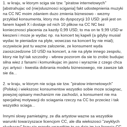
1. w kraju, w ktorym sciga sie tzw. "piratow internetowych"
[abstrahujac od (nie)slusznosci scigania] fakt udostepnienia muzyki
na CC NC moim zdaniem duzo zmienia biznesowo - wezmy
przyklad konsumenta, ktory ma do dyspozycji 10 USD: jesli jest on
fanem kapeli X i dostaje od nich 10 plikow na CC NC bez
koniecznosci placenia za kazdy 0,99 USD, to ma on te 9,99 USD w
kieszeni i moze je wydac np. na koncert tej kapeli (a gdyby musial
wydac te pieniadze na plyte, wowczas na koncert by nie mial);
oczywiscie jest tu wazne zalozenie, ze konsument wyda
zaoszczedzone 10 USD na koncert, a nie na plyte innego zespolu,
ktory nie byl tak szczodry - wbrew pozorom da sie to zrobic budujac
silna wiez z fanami i komunikujac im jasno i wyraznie z czego chca
zyc artysci - kwestia dobrania modelu biznesowego, nie zawsze tak
sie da...
2. w kraju, w ktorym nie sciga sie tzw. "piratow internetowych"
(Polska) i wiekszosc konsumentow wszystko sobie moze sciagnac,
powyzej opisany mechanizm nie zachodzi, a konsument nie ma
specjalnej motywacji do sciagania rzeczy na CC bo przeciez i tak
wszystko sciaga...
Innymi slowy pamietajmy, ze dla artystow wazne sa wszystkie
warunki towarzyszace licencjom CC, ale dla wiekszosci "zwyklych
sluchaczy" liczy sie przede wszystkim to co daje im juz licencja CC