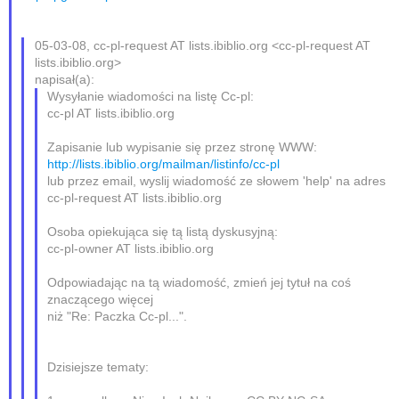
05-03-08, cc-pl-request AT lists.ibiblio.org <cc-pl-request AT
lists.ibiblio.org>
napisał(a):
Wysyłanie wiadomości na listę Cc-pl:
cc-pl AT lists.ibiblio.org
Zapisanie lub wypisanie się przez stronę WWW:
http://lists.ibiblio.org/mailman/listinfo/cc-pl
lub przez email, wyslij wiadomość ze słowem 'help' na adres
cc-pl-request AT lists.ibiblio.org
Osoba opiekująca się tą listą dyskusyjną:
cc-pl-owner AT lists.ibiblio.org
Odpowiadając na tą wiadomość, zmień jej tytuł na coś
znaczącego więcej
niż "Re: Paczka Cc-pl...".
Dzisiejsze tematy: