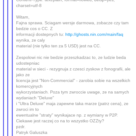
charset=utf-8
Witam,
Fajna sprawa. Sciagam wersje darmowa, zobacze czy tam
bedzie cos o CC. Z
informacji dostepnych tu:
http://ghosts.nin.com/main/faq
wynika, ze caly
material (nie tylko ten za 5 USD) jest na CC.
Zespolowi nic nie bedzie przeszkadzac to, ze ludzie beda
udostepniac
material w sieci - rezygnuja z czesci zyskow z fonografii, ale
jako ze
licencja jest "Non-Commercial" - zarobia sobie na wszelkich
komercyjnych
wykorzystaniach. Poza tym zwroccie uwage, ze na samych
wydaniach "Deluxe"
i "Ultra Deluxe" maja zapewne taka marze (patrz cena), ze
zwroci im to
ewentualne "straty" wynikajace np. z wymiany w P2P.
Ciekawe jest raczej co na to wszystko OZZty?
pzdr.
Patryk Galuszka