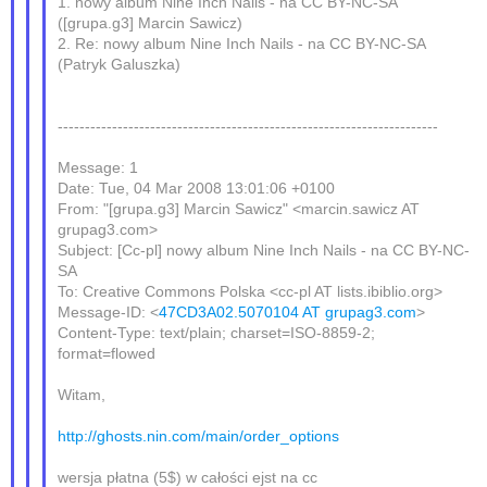
1. nowy album Nine Inch Nails - na CC BY-NC-SA
([grupa.g3] Marcin Sawicz)
2. Re: nowy album Nine Inch Nails - na CC BY-NC-SA
(Patryk Galuszka)
----------------------------------------------------------------------
Message: 1
Date: Tue, 04 Mar 2008 13:01:06 +0100
From: "[grupa.g3] Marcin Sawicz" <marcin.sawicz AT
grupag3.com>
Subject: [Cc-pl] nowy album Nine Inch Nails - na CC BY-NC-
SA
To: Creative Commons Polska <cc-pl AT lists.ibiblio.org>
Message-ID: <
47CD3A02.5070104 AT grupag3.com
>
Content-Type: text/plain; charset=ISO-8859-2;
format=flowed
Witam,
http://ghosts.nin.com/main/order_options
wersja płatna (5$) w całości ejst na cc