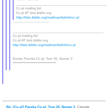
_______________________________________________
Cc-pl mailing list
Cc-pl AT lists.ibiblio.org
http://lists.ibiblio.org/mailman/listinfo/cc-pl
------------------------------
_______________________________________________
Cc-pl mailing list
Cc-pl AT lists.ibiblio.org
http://lists.ibiblio.org/mailman/listinfo/cc-pl
Koniec Paczka Cc-pl, Tom 35, Numer 2
************************************
Re: [Cc-pl] Paczka Cc-pl, Tom 35, Numer 2
,
Czerwie