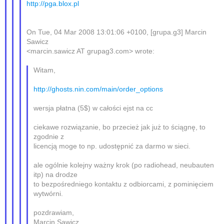
http://pga.blox.pl
On Tue, 04 Mar 2008 13:01:06 +0100, [grupa.g3] Marcin
Sawicz
<marcin.sawicz AT grupag3.com> wrote:
Witam,
http://ghosts.nin.com/main/order_options
wersja płatna (5$) w całości ejst na cc
ciekawe rozwiązanie, bo przecież jak już to ściągnę, to
zgodnie z
licencją moge to np. udostępnić za darmo w sieci.
ale ogólnie kolejny ważny krok (po radiohead, neubauten
itp) na drodze
to bezpośredniego kontaktu z odbiorcami, z pominięciem
wytwórni.
pozdrawiam,
Marcin Sawicz