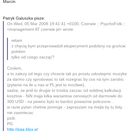
Marcin
Patryk Galuszka pisze:
On Wed, 05 Mar 2008 19:41:41 +0100, Czerwie :::PsychoFolk:::
<management AT czerwie.pl> wrote:
witam
z chęcią bym przeprowadził eksperyment podobny na gruńcie
polskim
tylko od czego zacząć?
Czolem,
a to zalezy od tego czy chcecie tak po prostu udostepnic muzyke
za darmo czy sprobowac to tak rozegrac by cos na tym zarobic
(pytanie na ile u nas w PL jest to mozliwe),
sadze, ze jesli to drugie to trzeba zaczac od solidnej kalkulacji
kosztow - NiN maja kilka wariantow cenowych od darmowki do
300 USD - na pewno bylo to bardzo powaznie policzone...
w razie pytan chetnie pomoge - zapraszam na mejla by tu listy
nie zasmiecac
pzdr.
PG
http://pga.blox.pl