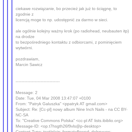
ciekawe rozwiązanie, bo przecież jak już to ściągnę, to
zgodnie z
licencją moge to np. udostępnić za darmo w sieci.
ale ogólnie kolejny ważny krok (po radiohead, neubauten itp)
na drodze
to bezpośredniego kontaktu z odbiorcami, z pominięciem
wytwórni.
pozdrawiam,
Marcin Sawicz
------------------------------
Message: 2
Date: Tue, 04 Mar 2008 13:47:07 +0100
From: "Patryk Galuszka" <ppatryk AT gmail.com>
Subject: Re: [Cc-pl] nowy album Nine Inch Nails - na CC BY-
NC-SA
To: "Creative Commons Polska" <cc-pl AT lists.ibiblio.org>
Message-ID: <op.t7hsgth26f9vls@p-desktop>
Content-Type: text/plain; format=flowed; delsp=yes;