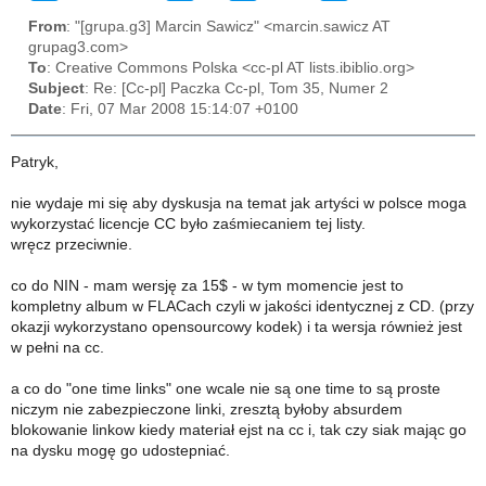
From
: "[grupa.g3] Marcin Sawicz" <marcin.sawicz AT
grupag3.com>
To
: Creative Commons Polska <cc-pl AT lists.ibiblio.org>
Subject
: Re: [Cc-pl] Paczka Cc-pl, Tom 35, Numer 2
Date
: Fri, 07 Mar 2008 15:14:07 +0100
Patryk,
nie wydaje mi się aby dyskusja na temat jak artyści w polsce moga
wykorzystać licencje CC było zaśmiecaniem tej listy.
wręcz przeciwnie.
co do NIN - mam wersję za 15$ - w tym momencie jest to
kompletny album w FLACach czyli w jakości identycznej z CD. (przy
okazji wykorzystano opensourcowy kodek) i ta wersja również jest
w pełni na cc.
a co do "one time links" one wcale nie są one time to są proste
niczym nie zabezpieczone linki, zresztą byłoby absurdem
blokowanie linkow kiedy materiał ejst na cc i, tak czy siak mając go
na dysku mogę go udostepniać.