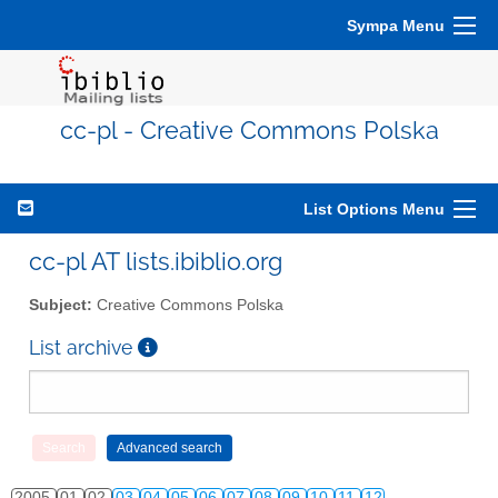
Sympa Menu
cc-pl - Creative Commons Polska
List Options Menu
cc-pl AT lists.ibiblio.org
Subject:
Creative Commons Polska
List archive
2005
01
02
03
04
05
06
07
08
09
10
11
12