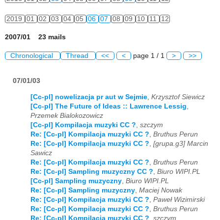
2019
01
02
03
04
05
06
07
08
09
10
11
12
2007/01 23 mails
Chronological
Thread
<<
<
page 1 / 1
>
>>
07/01/03
[Cc-pl] nowelizacja pr aut w Sejmie
,
Krzysztof Siewicz
[Cc-pl] The Future of Ideas :: Lawrence Lessig
,
Przemek Bialokozowicz
[Cc-pl] Kompilacja muzyki CC ?
,
szczym
Re: [Cc-pl] Kompilacja muzyki CC ?
,
Bruthus Perun
Re: [Cc-pl] Kompilacja muzyki CC ?
,
[grupa.g3] Marcin
Sawicz
Re: [Cc-pl] Kompilacja muzyki CC ?
,
Bruthus Perun
Re: [Cc-pl] Sampling muzyczny CC ?
,
Biuro WIPI.PL
[Cc-pl] Sampling muzyczny
,
Biuro WIPI.PL
Re: [Cc-pl] Sampling muzyczny
,
Maciej Nowak
Re: [Cc-pl] Kompilacja muzyki CC ?
,
Paweł Wizimirski
Re: [Cc-pl] Kompilacja muzyki CC ?
,
Bruthus Perun
Re: [Cc-pl] Kompilacja muzyki CC ?
,
szczym