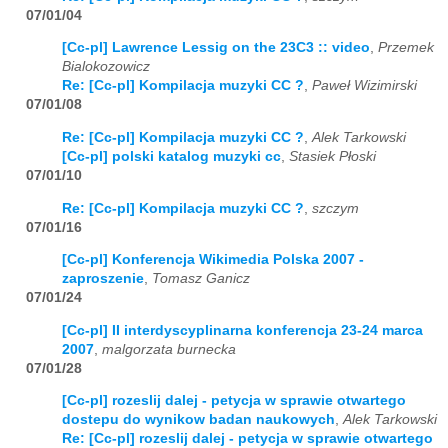
07/01/04
[Cc-pl] Lawrence Lessig on the 23C3 :: video
,
Przemek
Bialokozowicz
Re: [Cc-pl] Kompilacja muzyki CC ?
,
Paweł Wizimirski
07/01/08
Re: [Cc-pl] Kompilacja muzyki CC ?
,
Alek Tarkowski
[Cc-pl] polski katalog muzyki cc
,
Stasiek Płoski
07/01/10
Re: [Cc-pl] Kompilacja muzyki CC ?
,
szczym
07/01/16
[Cc-pl] Konferencja Wikimedia Polska 2007 -
zaproszenie
,
Tomasz Ganicz
07/01/24
[Cc-pl] II interdyscyplinarna konferencja 23-24 marca
2007
,
malgorzata burnecka
07/01/28
[Cc-pl] rozeslij dalej - petycja w sprawie otwartego
dostepu do wynikow badan naukowych
,
Alek Tarkowski
Re: [Cc-pl] rozeslij dalej - petycja w sprawie otwartego