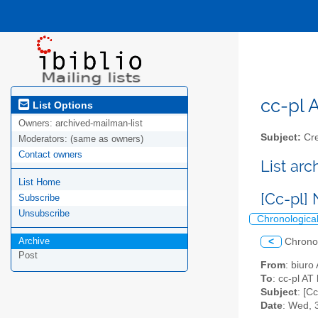
cc-pl A
List Options
Owners:
archived-mailman-list
Subject:
Cre
Moderators:
(same as owners)
Contact owners
List ar
List Home
[Cc-pl] 
Subscribe
Unsubscribe
Chronologica
Archive
<
Chrono
Post
From
: biuro
To
: cc-pl AT 
Subject
: [C
Date
: Wed, 