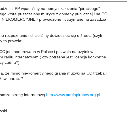
ludźmi z PP wpadliśmy na pomysł założenia "pirackiego"
akiego które puszczałoby muzykę z domeny publicznej i na CC
by NIEKOMERCYJNE - prowadzone i utrzymane na zasadzie
e rozpoznanie i chcieliśmy dowiedzieć się u źródła (czyli
zy to prawda:
a CC jest honorowana w Polsce i pozwala na użytek w
 radiu internetowym ( czy potrzeba jest licencja konkretne
czy żadna?).
da, ze mimo nie-komercyjnego grania muzyki na CC trzeba i
KSowi haracz?
naszą stronę internetową
http://www.partiapiratow.org.pl
wski