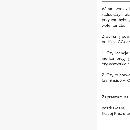
Witam, wraz z 
radia. Czyli t
przy tym było
wolontariatu.
Zrobiliśmy pewn
na liście CC) c
1. Czy licencj
nie-komercyjnym
czy wszystkie 
2. Czy to praw
tak płacić ZAi
--
Zapraszam na 
pozdrawiam,
Błażej Kaczoro