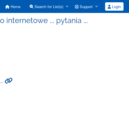
Home
Search for List(s)
Support
Login
 internetowe ... pytania ...
..