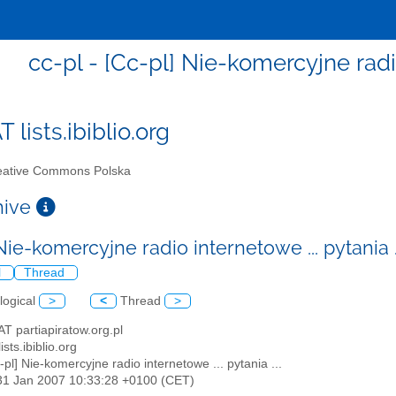
cc-pl - [Cc-pl] Nie-komercyjne radio
T lists.ibiblio.org
ative Commons Polska
chive
Nie-komercyjne radio internetowe ... pytania .
l
Thread
logical
>
<
Thread
>
 AT partiapiratow.org.pl
lists.ibiblio.org
c-pl] Nie-komercyjne radio internetowe ... pytania ...
31 Jan 2007 10:33:28 +0100 (CET)