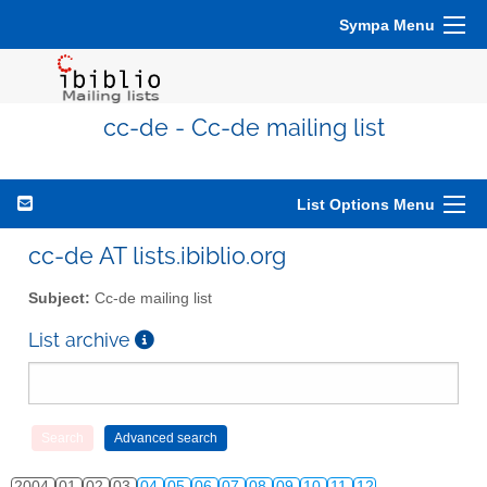
Sympa Menu
cc-de - Cc-de mailing list
List Options Menu
cc-de AT lists.ibiblio.org
Subject:
Cc-de mailing list
List archive
2004
01
02
03
04
05
06
07
08
09
10
11
12