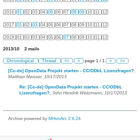
2016
01
02
03
04
05
06
07
08
09
10
11
12
2017
01
02
03
04
05
06
07
08
09
10
11
12
2019
01
02
03
04
05
06
07
08
09
10
11
12
2013/10 2 mails
Chronological
Thread
<<
<
page 1 / 1
>
>>
[Cc-de] OpenData Projekt starten - CC/ODbL Lizenzfragen?
,
Matthias Meisser, 10/17/2013
Re: [Cc-de] OpenData Projekt starten - CC/ODbL
Lizenzfragen?
,
John Hendrik Weitzmann, 10/17/2013
Archive powered by
MHonArc 2.6.24
.