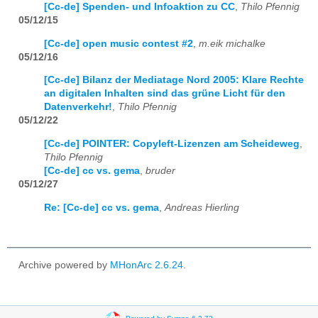
[Cc-de] Spenden- und Infoaktion zu CC
,
Thilo Pfennig
05/12/15
[Cc-de] open music contest #2
,
m.eik michalke
05/12/16
[Cc-de] Bilanz der Mediatage Nord 2005: Klare Rechte
an digitalen Inhalten sind das grüne Licht für den
Datenverkehr!
,
Thilo Pfennig
05/12/22
[Cc-de] POINTER: Copyleft-Lizenzen am Scheideweg
,
Thilo Pfennig
[Cc-de] cc vs. gema
,
bruder
05/12/27
Re: [Cc-de] cc vs. gema
,
Andreas Hierling
Archive powered by
MHonArc 2.6.24
.