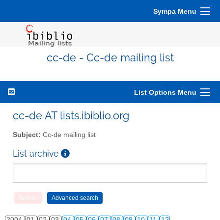
Sympa Menu
cc-de - Cc-de mailing list
List Options Menu
cc-de AT lists.ibiblio.org
Subject:
Cc-de mailing list
List archive
2004
01
02
03
04
05
06
07
08
09
10
11
12