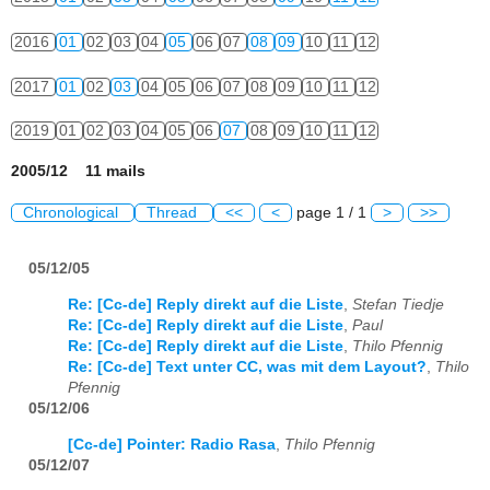
2016
01
02
03
04
05
06
07
08
09
10
11
12
2017
01
02
03
04
05
06
07
08
09
10
11
12
2019
01
02
03
04
05
06
07
08
09
10
11
12
2005/12 11 mails
Chronological
Thread
<<
<
page 1 / 1
>
>>
05/12/05
Re: [Cc-de] Reply direkt auf die Liste
,
Stefan Tiedje
Re: [Cc-de] Reply direkt auf die Liste
,
Paul
Re: [Cc-de] Reply direkt auf die Liste
,
Thilo Pfennig
Re: [Cc-de] Text unter CC, was mit dem Layout?
,
Thilo
Pfennig
05/12/06
[Cc-de] Pointer: Radio Rasa
,
Thilo Pfennig
05/12/07