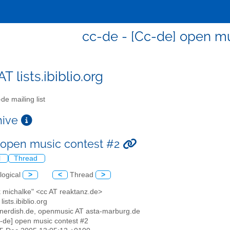
cc-de - [Cc-de] open m
T lists.ibiblio.org
de mailing list
chive
 open music contest #2
l
Thread
logical
>
<
Thread
>
k michalke" <cc AT reaktanz.de>
lists.ibiblio.org
 nerdish.de, openmusic AT asta-marburg.de
c-de] open music contest #2