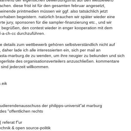
 während der eigentlichen bewerbungsfrist auf den wettbewerb
hen. diese frist ist für den gesamten februar angesetzt,
einende printmedien müssen wir ggf. also tatsächlich jetzt
orhaben begeistern. natürlich brauchen wir später wieder eine
rte jury, sponsoren für die sampler-finanzierung etc., und wir
 begrüßen, den contest wieder in enger kooperation mit dem
-a-ch-cc durchzuführen.
e details zum wettbewerb gehören selbstverständlich nicht auf
, daher lade ich alle interessierten ein, sich per mail an
sta-marburg.de zu wenden, um ihre neugier zu bekunden und sich
ngerliste des organisationsverteilers anzuschließen. kommentare
) sind jederzeit willkommen.
.eik
tudierendenausschuss der philipps-universit"at marburg
 des "offentlichen rechts
 referat f"ur
technik & open source-politik