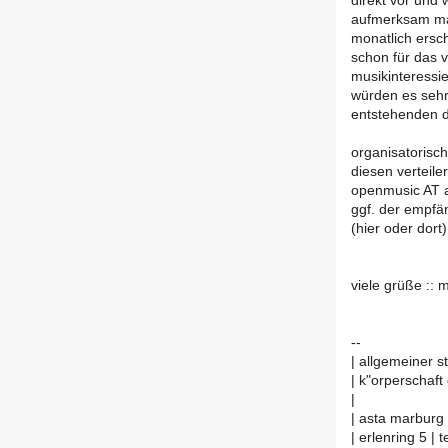
direkt vor und
aufmerksam mac
monatlich ersch
schon für das v
musikinteressie
würden es sehr
entstehenden d
organisatorisch
diesen verteiler
openmusic AT a
ggf. der empfä
(hier oder dort
viele grüße :: m
--
| allgemeiner s
| k"orperschaft
|
| asta marburg |
| erlenring 5 | 