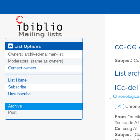
cc-de A
List Options
Owners:
archived-mailman-list
Subject:
Cc-
Moderators:
(same as owners)
Contact owners
List ar
List Home
[Cc-de]
Subscribe
Unsubscribe
Chronologica
Archive
<
Chrono
Post
From
: "m.ei
To
: cc-de AT 
Cc
: ccug AT
Subject
: [C