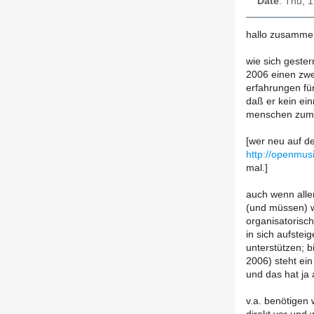
Date
: Thu, 
hallo zusamme
wie sich gester
2006 einen zwe
erfahrungen für
daß er kein ein
menschen zum 
[wer neu auf de
http://openmus
mal.]
auch wenn alle
(und müssen) w
organisatorisch
in sich aufstei
unterstützen; b
2006) steht ein
und das hat ja a
v.a. benötigen 