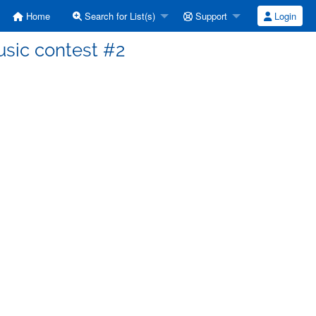
Home
Search for List(s)
Support
Login
usic contest #2