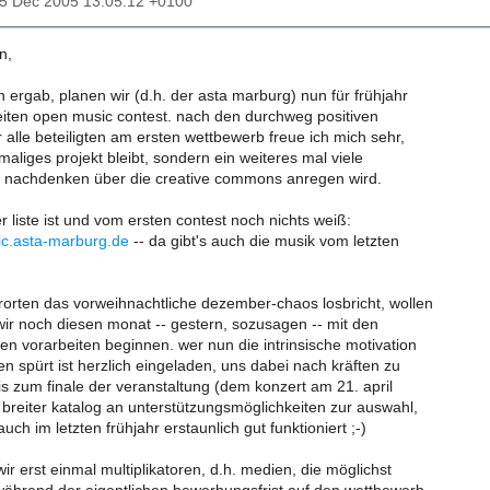
15 Dec 2005 13:05:12 +0100
n,
n ergab, planen wir (d.h. der asta marburg) nun für frühjahr
iten open music contest. nach den durchweg positiven
 alle beteiligten am ersten wettbewerb freue ich mich sehr,
maliges projekt bleibt, sondern ein weiteres mal viele
nachdenken über die creative commons anregen wird.
r liste ist und vom ersten contest noch nichts weiß:
ic.asta-marburg.de
-- da gibt's auch die musik vom letzten
rorten das vorweihnachtliche dezember-chaos losbricht, wollen
ir noch diesen monat -- gestern, sozusagen -- mit den
en vorarbeiten beginnen. wer nun die intrinsische motivation
gen spürt ist herzlich eingeladen, uns dabei nach kräften zu
is zum finale der veranstaltung (dem konzert am 21. april
 breiter katalog an unterstützungsmöglichkeiten zur auswahl,
uch im letzten frühjahr erstaunlich gut funktioniert ;-)
wir erst einmal multiplikatoren, d.h. medien, die möglichst