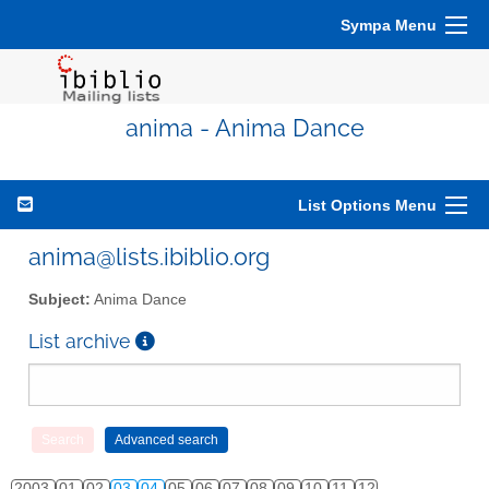
Sympa Menu
anima - Anima Dance
List Options Menu
anima@lists.ibiblio.org
Subject:
Anima Dance
List archive
2003
01
02
03
04
05
06
07
08
09
10
11
12