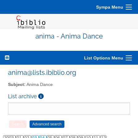
Sympa Menu
anima - Anima Dance
List Options Menu
anima@lists.ibiblio.org
Subject:
Anima Dance
List archive
2003
01
02
03
04
05
06
07
08
09
10
11
12