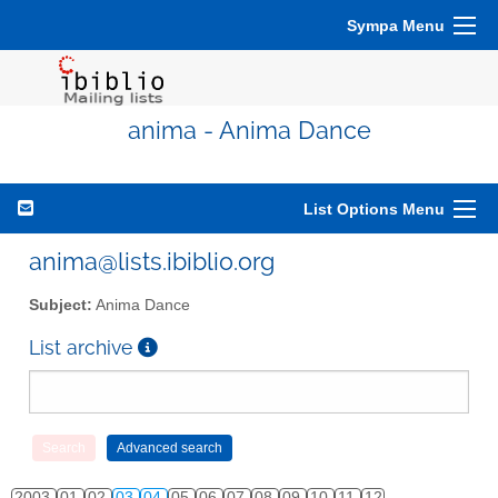
Sympa Menu
anima - Anima Dance
List Options Menu
anima@lists.ibiblio.org
Subject:
Anima Dance
List archive
2003
01
02
03
04
05
06
07
08
09
10
11
12