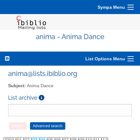
Sympa Menu
anima - Anima Dance
List Options Menu
anima@lists.ibiblio.org
Subject:
Anima Dance
List archive
2003
01
02
03
04
05
06
07
08
09
10
11
12