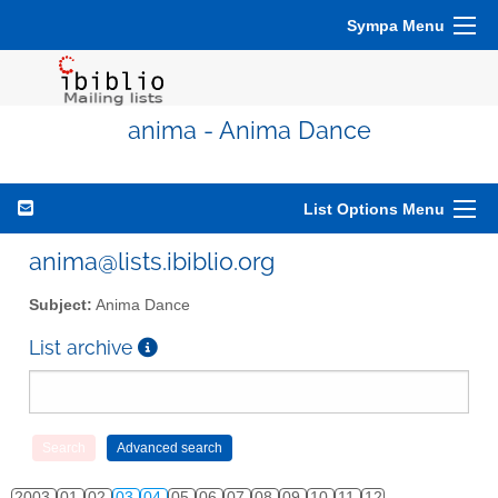
Sympa Menu
anima - Anima Dance
List Options Menu
anima@lists.ibiblio.org
Subject:
Anima Dance
List archive
2003
01
02
03
04
05
06
07
08
09
10
11
12