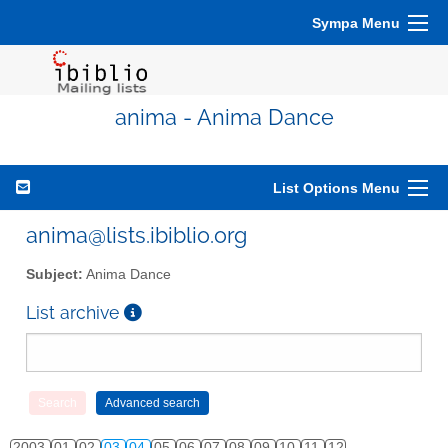
Sympa Menu
anima - Anima Dance
List Options Menu
anima@lists.ibiblio.org
Subject:
Anima Dance
List archive
2003
01
02
03
04
05
06
07
08
09
10
11
12