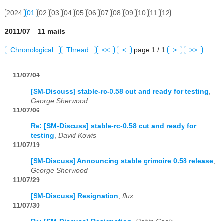
2024
01
02
03
04
05
06
07
08
09
10
11
12
2011/07 11 mails
Chronological
Thread
<<
<
page 1 / 1
>
>>
11/07/04
[SM-Discuss] stable-rc-0.58 cut and ready for testing
,
George Sherwood
11/07/06
Re: [SM-Discuss] stable-rc-0.58 cut and ready for
testing
,
David Kowis
11/07/19
[SM-Discuss] Announcing stable grimoire 0.58 release
,
George Sherwood
11/07/29
[SM-Discuss] Resignation
,
flux
11/07/30