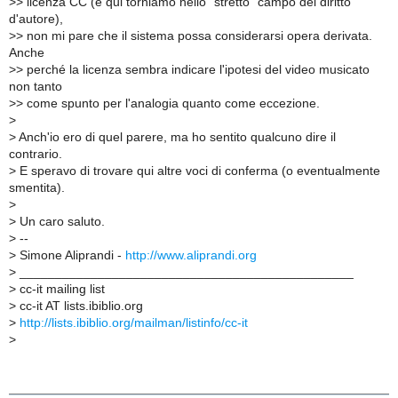
>
> licenza CC (e qui torniamo nello "stretto" campo del diritto
d'autore),
>
> non mi pare che il sistema possa considerarsi opera derivata.
Anche
>
> perché la licenza sembra indicare l'ipotesi del video musicato
non tanto
>
> come spunto per l'analogia quanto come eccezione.
>
>
Anch'io ero di quel parere, ma ho sentito qualcuno dire il
contrario.
>
E speravo di trovare qui altre voci di conferma (o eventualmente
smentita).
>
>
Un caro saluto.
>
--
>
Simone Aliprandi -
http://www.aliprandi.org
>
_______________________________________________
>
cc-it mailing list
>
cc-it AT lists.ibiblio.org
>
http://lists.ibiblio.org/mailman/listinfo/cc-it
>