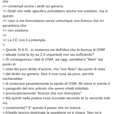
che
>
> contempli anche i diritti sui generis.
>
> Diritti che nello specifico potrebbero anche non esistere, ma in
questo
>
> caso a me licenziatario serve comunque una licenza che mi
garantisca che
>
> non esistono.
>
>
>
> La CC non li contempla.
>
>
Quindi, N.A.G., in sostanza sei dell'idea che la licenza di OSM
>
attuale (cioè la by-sa 2.0 unported) non sia sufficiente?
>
Di conseguenza i dati di OSM, ad oggi, sarebbero "liberi" dal
punto di
>
vista del puro diritto d'autore, ma "non liberi" dal punto di vista
>
del diritto sui generis. Non è una cosa da poco, perchè
rischierebbe
>
di snaturare pesantemente lo spirito di OSM. Mi viene in mente il
>
paragrafo del mio articolo che avevo infatti intitolato
>
provocatoriamente "licenze che non licenziano".
>
Ma quindi nella pratica cosa succede secondo te (e secondo tutti
voi,
>
ovviamente)? E' questo il passo che mi manca...
>
A livello teorico-dottrinale la questione mi è chiara. Non mi è