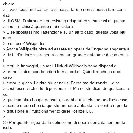
chiaro
>
invece cosa nel concreto si possa fare e non si possa fare con i
dati
>
di OSM. D'altronde non esiste giurisprudenza sui casi di questo
>
tipo... e chissà quando mai esisterà.
>
E se spostassimo l'attenzione su un altro caso, questa volta più
noto
>
e diffuso? Wikipedia.
>
Anche Wikipedia oltre ad essere un'opera dell'ingegno soggetta a
>
diritti d'autore si presenta come un grande database di contenuti.
I
>
testi, le immagini, i suoni, i link di Wikipedia sono disposti e
>
organizzati secondo criteri ben specifici. Quindi anche in quel
caso
>
entra in gioco il diritto sui generis. Forse sto delirando... e se
>
così fosse vi chiedo di perdonarmi. Ma se sto dicendo qualcosa a
cui
>
qualcun altro ha già pensato, sarebbe utile che se ne discutesse
>
poichè credo che sia questo un nodo abbastanza centrale per la
>
diffusione e il funzionamento delle licenze CC.
>
>
> Per quanto riguarda la definizione di opera derivata contenuta
nella