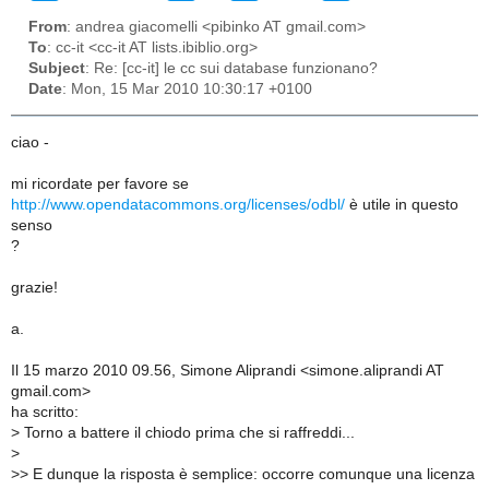
From
: andrea giacomelli <pibinko AT gmail.com>
To
: cc-it <cc-it AT lists.ibiblio.org>
Subject
: Re: [cc-it] le cc sui database funzionano?
Date
: Mon, 15 Mar 2010 10:30:17 +0100
ciao -
mi ricordate per favore se
http://www.opendatacommons.org/licenses/odbl/
è utile in questo
senso
?
grazie!
a.
Il 15 marzo 2010 09.56, Simone Aliprandi <simone.aliprandi AT
gmail.com>
ha scritto:
>
Torno a battere il chiodo prima che si raffreddi...
>
>
> E dunque la risposta è semplice: occorre comunque una licenza