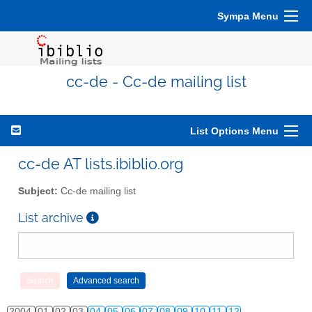
Sympa Menu
cc-de - Cc-de mailing list
List Options Menu
cc-de AT lists.ibiblio.org
Subject:
Cc-de mailing list
List archive
2004
01
02
03
04
05
06
07
08
09
10
11
12