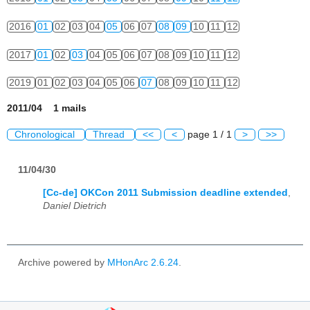
2016
01
02
03
04
05
06
07
08
09
10
11
12
2017
01
02
03
04
05
06
07
08
09
10
11
12
2019
01
02
03
04
05
06
07
08
09
10
11
12
2011/04 1 mails
Chronological
Thread
<<
<
page 1 / 1
>
>>
11/04/30
[Cc-de] OKCon 2011 Submission deadline extended
,
Daniel Dietrich
Archive powered by
MHonArc 2.6.24
.