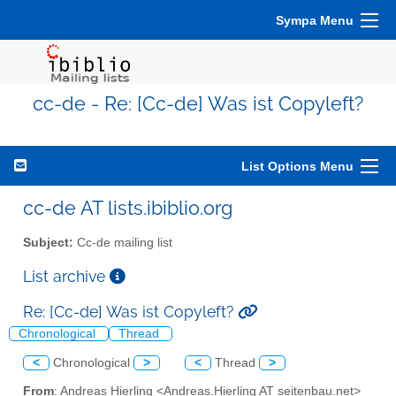
Sympa Menu
cc-de - Re: [Cc-de] Was ist Copyleft?
List Options Menu
cc-de AT lists.ibiblio.org
Subject:
Cc-de mailing list
List archive
Re: [Cc-de] Was ist Copyleft?
Chronological
Thread
<
Chronological
>
<
Thread
>
From
: Andreas Hierling <Andreas.Hierling AT seitenbau.net>