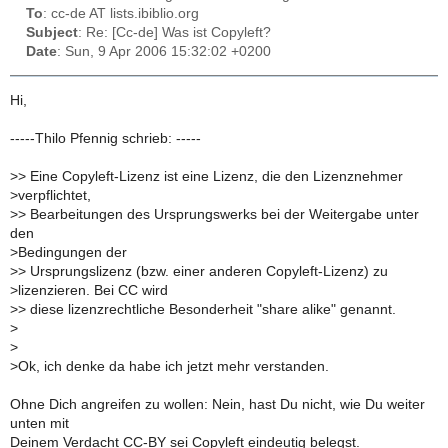
To
: cc-de AT lists.ibiblio.org
Subject
: Re: [Cc-de] Was ist Copyleft?
Date
: Sun, 9 Apr 2006 15:32:02 +0200
Hi,
-----Thilo Pfennig schrieb: -----
>
> Eine Copyleft-Lizenz ist eine Lizenz, die den Lizenznehmer
>
verpflichtet,
>
> Bearbeitungen des Ursprungswerks bei der Weitergabe unter
den
>
Bedingungen der
>
> Ursprungslizenz (bzw. einer anderen Copyleft-Lizenz) zu
>
lizenzieren. Bei CC wird
>
> diese lizenzrechtliche Besonderheit "share alike" genannt.
>
>
>
Ok, ich denke da habe ich jetzt mehr verstanden.
Ohne Dich angreifen zu wollen: Nein, hast Du nicht, wie Du weiter
unten mit
Deinem Verdacht CC-BY sei Copyleft eindeutig belegst.