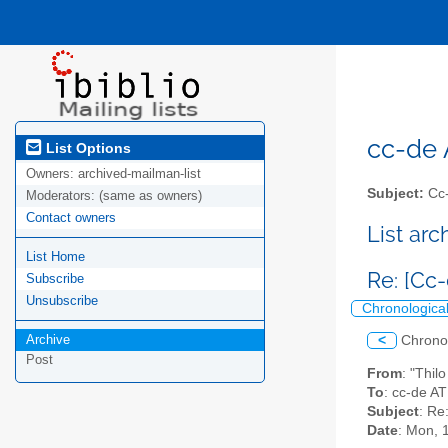
cc-de A
List Options
Owners:
archived-mailman-list
Subject:
Cc-
Moderators:
(same as owners)
Contact owners
List ar
List Home
Re: [Cc
Subscribe
Unsubscribe
Chronologica
Archive
<
Chrono
Post
From
: "Thil
To
: cc-de AT 
Subject
: Re
Date
: Mon, 