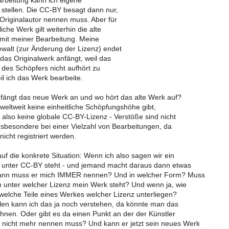
rbeitung kann ich eigene
tellen. Die CC-BY besagt dann nur,
Originalautor nennen muss. Aber für
che Werk gilt weiterhin die alte
mit meiner Bearbeitung. Meine
alt (zur Änderung der Lizenz) endet
 das Originalwerk anfängt, weil das
des Schöpfers nicht aufhört zu
il ich das Werk bearbeite.
 fängt das neue Werk an und wo hört das alte Werk auf?
s weltweit keine einheitliche Schöpfungshöhe gibt,
s also keine globale CC-BY-Lizenz - Verstöße sind nicht
 insbesondere bei einer Vielzahl von Bearbeitungen, da
icht registriert werden.
f die konkrete Situation: Wenn ich also sagen wir ein
 unter CC-BY steht - und jemand macht daraus dann etwas
ann muss er mich IMMER nennen? Und in welcher Form? Muss
 unter welcher Lizenz mein Werk steht? Und wenn ja, wie
 welche Teile eines Werkes welcher Lizenz unterliegen?
len kann ich das ja noch verstehen, da könnte man das
chnen. Oder gibt es da einen Punkt an der der Künstler
nicht mehr nennen muss? Und kann er jetzt sein neues Werk