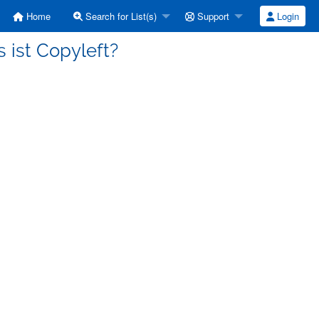
Home
Search for List(s)
Support
Login
 ist Copyleft?