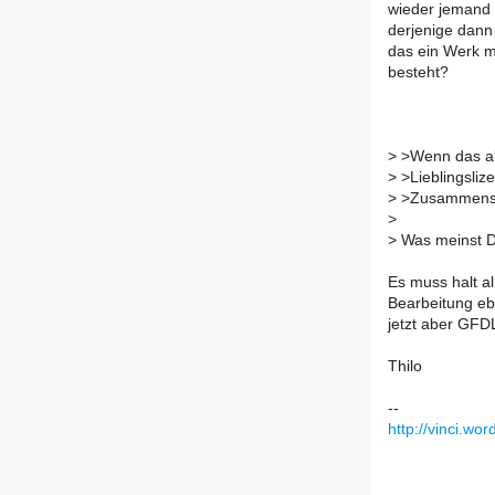
wieder jemand 
derjenige dan
das ein Werk 
besteht?
>
>Wenn das all
>
>Lieblingslize
>
>Zusammenste
>
>
Was meinst D
Es muss halt a
Bearbeitung ebe
jetzt aber GFD
Thilo
--
http://vinci.wo