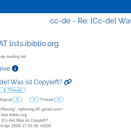
cc-de - Re: [Cc-de] Was
T lists.ibiblio.org
de mailing list
chive
-de] Was ist Copyleft?
l
Thread
logical
>
<
Thread
>
o Pfennig" <tpfennig AT gmail.com>
lists.ibiblio.org
: [Cc-de] Was ist Copyleft?
10 Apr 2006 17:03:36 +0200