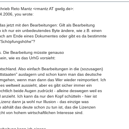
chrieb Reto Mantz <rmantz AT gwdg.de>:
4.2006, you wrote:
as jetzt mit den Bearbeitungen: Gilt als Bearbeitung
ich nur ein unbedeutendes Byte ändere, wie z.B. einen
ch am Ende eines Dokumentes oder gibt es da bestimmte
"Schöpfungshöhe"?
es. Die Bearbeitung müsste genauso
ein, wie es das UrhG vorsieht:
utschland. Also einfach Bearbeitungen in die (sozusagen)
ittstaaten" auslagern und schon kann man das deutsche
mgehen, wenn man dann das Wer wieder reimportiert. Ich
 es weltweit aussieht, aber es gibt sicher immer ein
chtlich beide Augen zudrückt - alleine deswegen weil es
 anzieht. Ich kann da nur den Kopf schütteln - hier ist
Lizenz dann ja wohl nur Illusion - das einzige was
abhält das deute schon zu tun ist, das die Lizenzen
cht von hohem wirtschaftlichen Interesse sind.