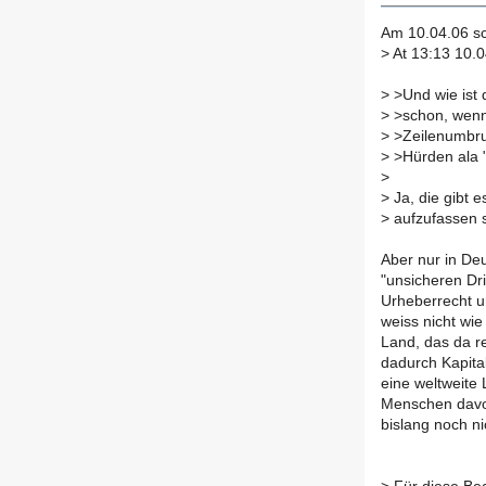
Am 10.04.06 s
>
At 13:13 10.0
>
>Und wie ist d
>
>schon, wenn 
>
>Zeilenumbru
>
>Hürden ala 
>
>
Ja, die gibt 
>
aufzufassen s
Aber nur in De
"unsicheren Dr
Urheberrecht u
weiss nicht wie
Land, das da re
dadurch Kapital
eine weltweite 
Menschen davo 
bislang noch ni