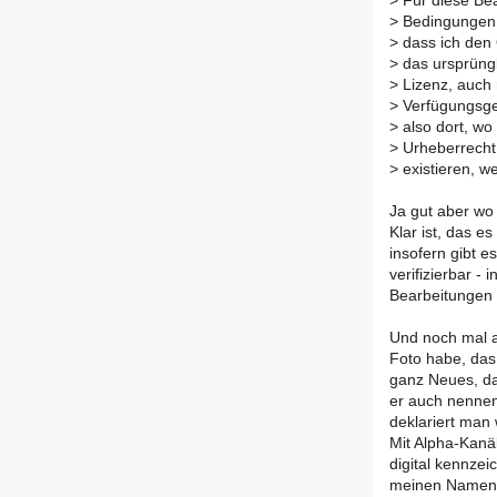
>
Für diese Bea
>
Bedingungen s
>
dass ich den 
>
das ursprüngli
>
Lizenz, auch 
>
Verfügungsgew
>
also dort, wo
>
Urheberrecht 
>
existieren, we
Ja gut aber wo
Klar ist, das e
insofern gibt e
verifizierbar -
Bearbeitungen n
Und noch mal au
Foto habe, das
ganz Neues, d
er auch nennen
deklariert man
Mit Alpha-Kanä
digital kennzei
meinen Namen 