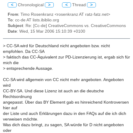
<
Chronological
>
<
Thread
>
From
: Timo Rosenkranz <rosenkranz AT ratz-fatz.net>
To
: cc-de AT lists.ibiblio.org
Subject
: Re: [Cc-de] CreativeCommons vs. CreativeCommons
Date
: Wed, 15 Mar 2006 15:10:39 +0100
>
CC-SA wird für Deutschland nicht angeboten bzw. nicht
empfohlen. Da CC-SA
>
faktisch das CC-Äquivalent zur PD-Lizenzierung ist, ergab sich für
mich die
>
entsprechende Aussage.
CC-SA wird allgemein von CC nicht mehr angeboten. Angeboten
wird
CC-BY-SA. Und diese Lizenz ist auch an die deutsche
Rechtsordnung
angepasst. Über das BY Element gab es hinreichend Kontroversen
hier auf
der Liste und auch Erklärungen dazu in den FAQs auf die ich dich
verweisen möchte.
Was dich dazu bringt, zu sagen, SA würde für D nicht angeboten
oder