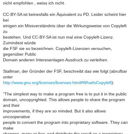
nicht empfohlen , weiss ich nicht.
CC-BY-SA ist keinesfalls ein Äquivalent zu PD. Leider scheint hier
bei
einigen ein Missverständnis über die Wirkungsweise von Copyleft
zu
bestehen. Und CC-BY-SA ist nun mal eine Copyleft-Lizenz.
Zumindest würde
die FSF sie so bezeichnen. Copyleft-Lizenzen versuchen,
gegenüber Public
Domain anderen Interesenlagen Ausdruck zu verleihen.
Stallman, der Gründer der FSF, beschreibt das wie folgt (abrufbar
unter
http://www.gnu.org/licenses/licenses.html#WhatIsCopyleft
):
"The simplest way to make a program free is to put it in the public
domain, uncopyrighted. This allows people to share the program
and their
improvements, if they are so minded. But it also allows
uncooperative
people to convert the program into proprietary software. They can
make
changes, many or few, and distribute the result as a proprietary