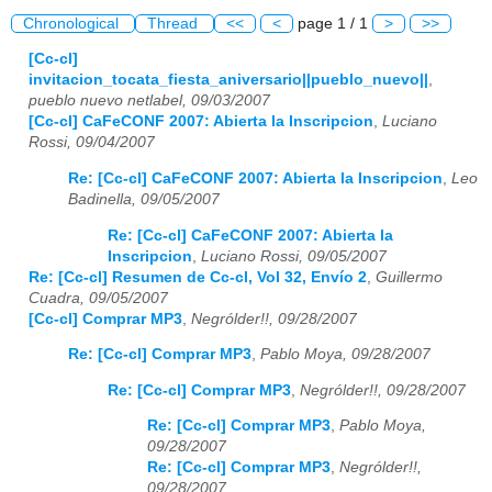
Chronological
Thread
<<
<
page 1 / 1
>
>>
[Cc-cl]
invitacion_tocata_fiesta_aniversario||pueblo_nuevo||
,
pueblo nuevo netlabel, 09/03/2007
[Cc-cl] CaFeCONF 2007: Abierta la Inscripcion
,
Luciano
Rossi, 09/04/2007
Re: [Cc-cl] CaFeCONF 2007: Abierta la Inscripcion
,
Leo
Badinella, 09/05/2007
Re: [Cc-cl] CaFeCONF 2007: Abierta la
Inscripcion
,
Luciano Rossi, 09/05/2007
Re: [Cc-cl] Resumen de Cc-cl, Vol 32, Envío 2
,
Guillermo
Cuadra, 09/05/2007
[Cc-cl] Comprar MP3
,
Negrólder!!, 09/28/2007
Re: [Cc-cl] Comprar MP3
,
Pablo Moya, 09/28/2007
Re: [Cc-cl] Comprar MP3
,
Negrólder!!, 09/28/2007
Re: [Cc-cl] Comprar MP3
,
Pablo Moya,
09/28/2007
Re: [Cc-cl] Comprar MP3
,
Negrólder!!,
09/28/2007