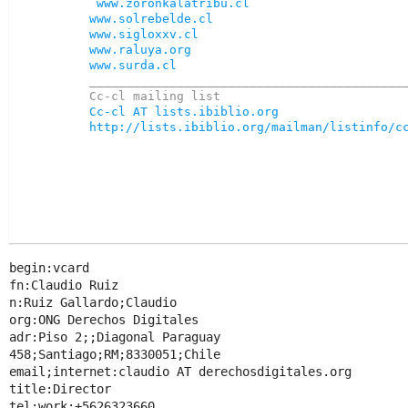
www.zoronkalatribu.cl
www.solrebelde.cl
www.sigloxxv.cl
www.raluya.org
www.surda.cl
____________________________________________
Cc-cl AT lists.ibiblio.org
http://lists.ibiblio.org/mailman/listinfo/c
begin:vcard

fn:Claudio Ruiz

n:Ruiz Gallardo;Claudio

org:ONG Derechos Digitales

adr:Piso 2;;Diagonal Paraguay 
458;Santiago;RM;8330051;Chile

email;internet:claudio AT derechosdigitales.org

title:Director

tel;work:+5626323660
