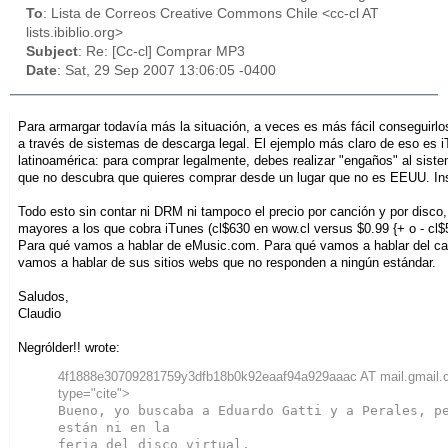
To
: Lista de Correos Creative Commons Chile <cc-cl AT
lists.ibiblio.org>
Subject
: Re: [Cc-cl] Comprar MP3
Date
: Sat, 29 Sep 2007 13:06:05 -0400
Para armargar todavía más la situación, a veces es más fácil conseguirlo
a través de sistemas de descarga legal. El ejemplo más claro de eso es 
latinoamérica: para comprar legalmente, debes realizar "engaños" al sist
que no descubra que quieres comprar desde un lugar que no es EEUU. Ins
Todo esto sin contar ni DRM ni tampoco el precio por canción y por disco,
mayores a los que cobra iTunes (cl$630 en wow.cl versus $0.99 {+ o - cl$
Para qué vamos a hablar de eMusic.com. Para qué vamos a hablar del c
vamos a hablar de sus sitios webs que no responden a ningún estándar.
Saludos,
Claudio
Negrólder!! wrote:
4f1888e30709281759y3dfb18b0k92eaaf94a929aaac AT mail.gmail.
type="cite">
Bueno, yo buscaba a Eduardo Gatti y a Perales, pe
están ni en la

feria del disco virtual.
