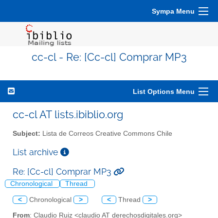
Sympa Menu
cc-cl - Re: [Cc-cl] Comprar MP3
List Options Menu
cc-cl AT lists.ibiblio.org
Subject:
Lista de Correos Creative Commons Chile
List archive
Re: [Cc-cl] Comprar MP3
Chronological
Thread
<
Chronological
>
<
Thread
>
From
: Claudio Ruiz <claudio AT derechosdigitales.org>