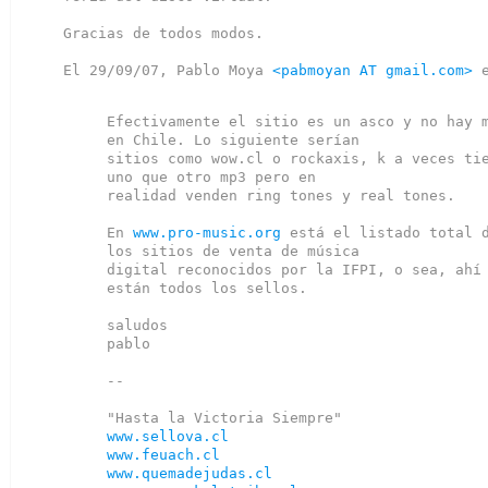
Gracias de todos modos.

El 29/09/07, Pablo Moya 
<pabmoyan AT gmail.com>
 
Efectivamente el sitio es un asco y no hay m
en Chile. Lo siguiente serían

sitios como wow.cl o rockaxis, k a veces tie
uno que otro mp3 pero en

realidad venden ring tones y real tones.

En 
www.pro-music.org
 está el listado total d
los sitios de venta de música

digital reconocidos por la IFPI, o sea, ahí 
están todos los sellos.

saludos

pablo

--

www.sellova.cl
www.feuach.cl
www.quemadejudas.cl