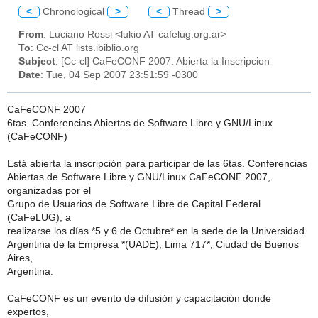
<
Chronological
>
<
Thread
>
From
: Luciano Rossi <lukio AT cafelug.org.ar>
To
: Cc-cl AT lists.ibiblio.org
Subject
: [Cc-cl] CaFeCONF 2007: Abierta la Inscripcion
Date
: Tue, 04 Sep 2007 23:51:59 -0300
CaFeCONF 2007
6tas. Conferencias Abiertas de Software Libre y GNU/Linux
(CaFeCONF)
Está abierta la inscripción para participar de las 6tas. Conferencias
Abiertas de Software Libre y GNU/Linux CaFeCONF 2007,
organizadas por el
Grupo de Usuarios de Software Libre de Capital Federal
(CaFeLUG), a
realizarse los días *5 y 6 de Octubre* en la sede de la Universidad
Argentina de la Empresa *(UADE), Lima 717*, Ciudad de Buenos
Aires,
Argentina.
CaFeCONF es un evento de difusión y capacitación donde
expertos,