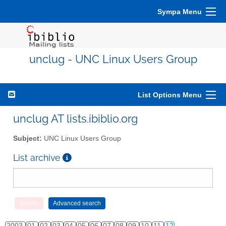
Sympa Menu
unclug - UNC Linux Users Group
List Options Menu
unclug AT lists.ibiblio.org
Subject:
UNC Linux Users Group
List archive
2003
01
02
03
04
05
06
07
08
09
10
11
12